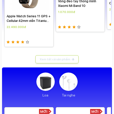
Apple Watch Series 11 GPS +
Cellular 42mm viền Titanium
dây Milan
22.490.000đ
Vòng đeo tay thông minh
Xiaomi Mi Band 10
1.070.000đ
Ap
Cel
dây
22
Xem tất cả sản phẩm