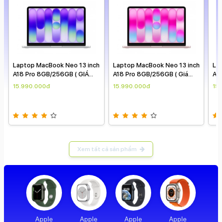
Laptop MacBook Neo 13 inch
Laptop MacBook Neo 13 inch
La
A18 Pro 8GB/256GB ( GIÁ
A18 Pro 8GB/256GB ( Giá
A1
THEO NGÀY )
theo ngày )
TH
15.990.000đ
15.990.000đ
15
Xem tất cả sản phẩm
Apple
Apple
Apple
Apple