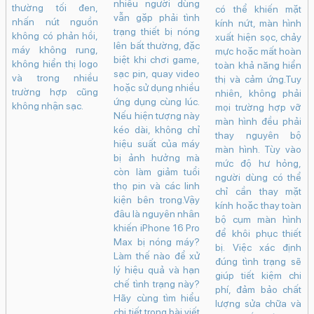
Điện thoại bị
Vỡ màn hình
chết nguồn: 12
điện thoại: Có
nguyên nhân
sửa được
iPhone 16 Pro
phổ biến và
không? Cách
Max bị nóng
cách khắc
xử lý và khi nào
máy: Nguyên
phục hiệu quả
cần thay màn
nhân và cách
hình
Điện thoại bị chết
khắc phục hiệu
nguồn là một trong
Vỡ màn hình điện
quả
những sự cố
thoại là một trong
iPhone 16 Pro Max
nghiêm trọng khiến
những sự cố phổ
được Apple trang bị
thiết bị không thể
biến nhất mà người
chip xử lý mạnh mẽ
khởi động và làm
dùng smartphone
cùng khả năng tối
gián đoạn hoàn
gặp phải trong quá
ưu hiệu năng vượt
toàn quá trình sử
trình sử dụng. Chỉ
trội. Tuy nhiên, trong
dụng. Khi gặp tình
một lần rơi rớt hoặc
quá trình sử dụng,
trạng này, màn hình
va đập mạnh cũng
nhiều người dùng
thường tối đen,
có thể khiến mặt
vẫn gặp phải tình
nhấn nút nguồn
kính nứt, màn hình
trạng thiết bị nóng
không có phản hồi,
xuất hiện sọc, chảy
lên bất thường, đặc