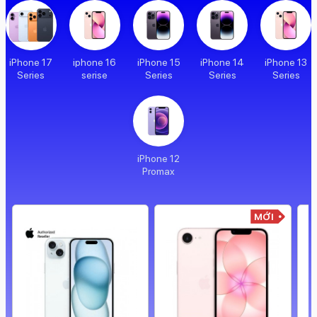
iPhone 17
iphone 16
iPhone 15
iPhone 14
iPhone 13
Series
serise
Series
Series
Series
iPhone 12
Promax
MỚI
99%