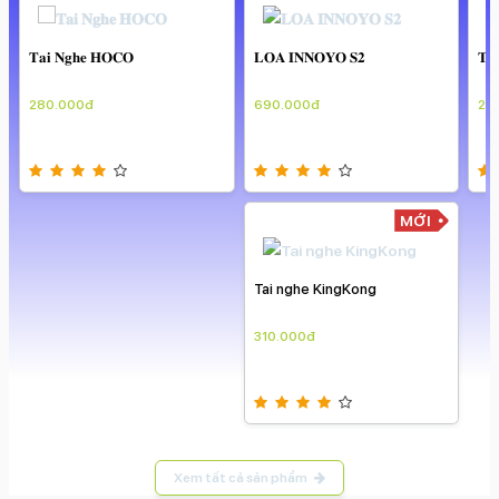
Loa
Tai nghe
MỚI
MỚI
𝐓𝐚
28
𝐓𝐚𝐢 𝐍𝐠𝐡𝐞 𝐇𝐎𝐂𝐎
𝐋𝐎𝐀 𝐈𝐍𝐍𝐎𝐘𝐎 𝐒𝟐
280.000đ
690.000đ
MỚI