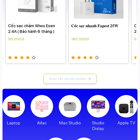
Cốc sạc chậm Wiwu Esen
𝐂𝐨̂́𝐜 𝐬𝐚̣𝐜 𝐧𝐡𝐚𝐧𝐡 𝐅𝐚𝐩𝐞𝐬𝐭 𝟐𝟓𝐖
Cố
2.4A ( Bảo hành 6 tháng )
2.4
90.000đ
180.000đ
90
Xem tất cả sản phẩm
Laptop
iMac
Mac Studio
Studio
Apple TV
Dislay