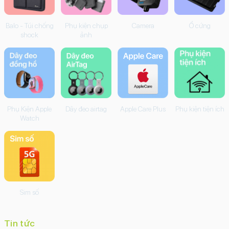
Cốc Cáp
Sạc dự phòng
Phụ kiện Apple
Phụ kiện
Samsung
Bao Da - Ốp
Dán màn hình
Phụ kiện
Bàn phím -
Lưng
MacBook
Chuột
Balo - Túi chống
Phụ kiện chụp
Camera
Ổ cứng
shock
ảnh