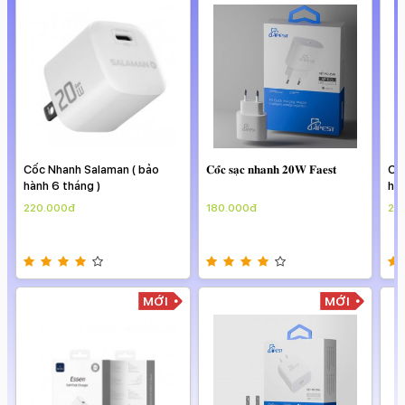
Cốc Nhanh Salaman ( bảo
𝐂𝐨̂́𝐜 𝐬𝐚̣𝐜 𝐧𝐡𝐚𝐧𝐡 𝟐𝟎𝐖 𝐅𝐚𝐞𝐬𝐭
Cố
hành 6 tháng )
hàn
220.000đ
180.000đ
22
MỚI
MỚI