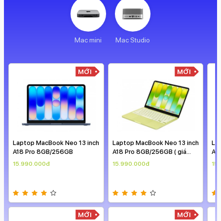
Mac mini
Mac Studio
MỚI
MỚI
Laptop MacBook Neo 13 inch
Laptop MacBook Neo 13 inch
La
A18 Pro 8GB/256GB
A18 Pro 8GB/256GB ( giá
A1
theo ngày )
15.990.000đ
15.990.000đ
15
MỚI
MỚI