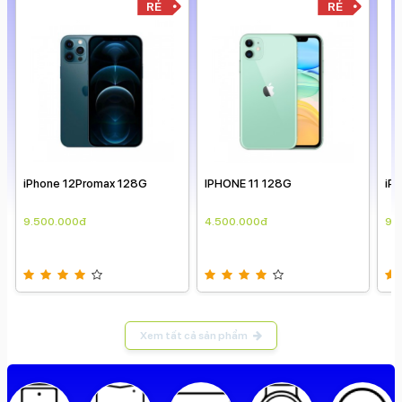
RẺ
RẺ
iPhone 12Promax 128G
iP
IPHONE 11 128G
9.500.000đ
9.
4.500.000đ
Xem tất cả sản phẩm