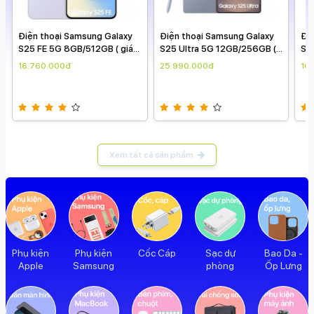
Điện thoại Samsung Galaxy
Điện thoại Samsung Galaxy
Đi
S25 FE 5G 8GB/512GB ( giá
S25 Ultra 5G 12GB/256GB (
S2
theo ngày )
giá theo ngày )
the
16.760.000đ
25.990.000đ
16
Xem tất cả sản phẩm
Cốc Cáp
Sạc dự
Bao Da -
Phụ kiện
Phụ kiện
phòng
Ốp Lưng
Apple
Samsung