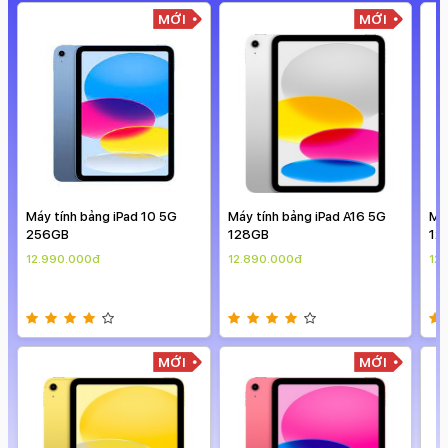
MỚI
MỚI
Máy tính bảng iPad 10 5G
Máy tính bảng iPad A16 5G
Má
256GB
128GB
12
12.990.000đ
12.890.000đ
12
MỚI
MỚI