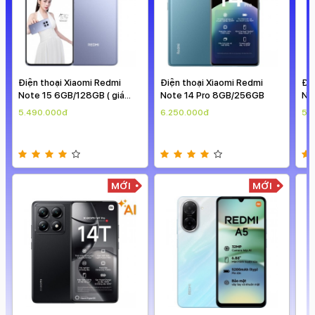
Điện thoại Xiaomi Redmi
Điện thoại Xiaomi Redmi
Đi
Note 15 6GB/128GB ( giá
Note 14 Pro 8GB/256GB
No
theo ngày )
the
5.490.000đ
6.250.000đ
5.
MỚI
MỚI