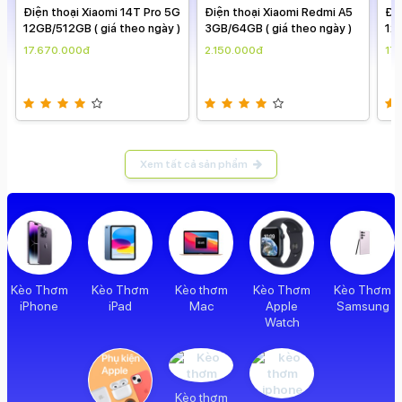
Điện thoại Xiaomi 14T Pro 5G
Điện thoại Xiaomi Redmi A5
Điệ
12GB/512GB ( giá theo ngày )
3GB/64GB ( giá theo ngày )
12G
17.670.000đ
2.150.000đ
17
Xem tất cả sản phẩm
Kèo Thơm
Kèo Thơm
Kèo thơm
Kèo Thơm
Kèo Thơm
iPhone
iPad
Mac
Apple
Samsung
Watch
Kèo thơm