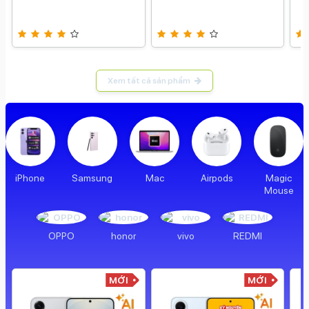
Xem tất cả sản phẩm
iPhone
Samsung
Mac
Airpods
Magic
Mouse
OPPO
honor
vivo
REDMI
MỚI
MỚI