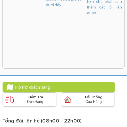
máy không rung,
mực hoặc mất hoàn
biệt khi chơi game,
không hiển thị logo
toàn khả năng hiển
sạc pin, quay video
và trong nhiều
thị và cảm ứng.Tuy
hoặc sử dụng nhiều
trường hợp cũng
nhiên, không phải
ứng dụng cùng lúc.
không nhận sạc.
mọi trường hợp vỡ
Nếu hiện tượng này
màn hình đều phải
kéo dài, không chỉ
thay nguyên bộ
hiệu suất của máy
màn hình. Tùy vào
bị ảnh hưởng mà
mức độ hư hỏng,
còn làm giảm tuổi
người dùng có thể
thọ pin và các linh
chỉ cần thay mặt
kiện bên trong.Vậy
kính hoặc thay toàn
đâu là nguyên nhân
bộ cụm màn hình
khiến iPhone 16 Pro
để khôi phục thiết
Max bị nóng máy?
bị. Việc xác định
Làm thế nào để xử
đúng tình trạng sẽ
lý hiệu quả và hạn
giúp tiết kiệm chi
chế tình trạng này?
phí, đảm bảo chất
Hãy cùng tìm hiểu
lượng sửa chữa và
chi tiết trong bài viết
hạn chế phát sinh
dưới đây.
thêm các lỗi liên
quan.