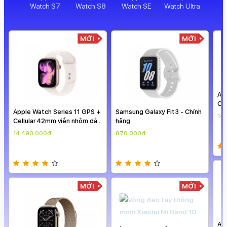
Watch S7
Watch S8
Watch SE
Watch Ultra
MỚI
MỚI
Apple Watch Series 11 GPS +
Samsung Galaxy Fit3 - Chính
Cellular 42mm viền nhôm dây
hãng
thể thao
14.490.000đ
870.000đ
Ap
Ce
th
14
MỚI
MỚI