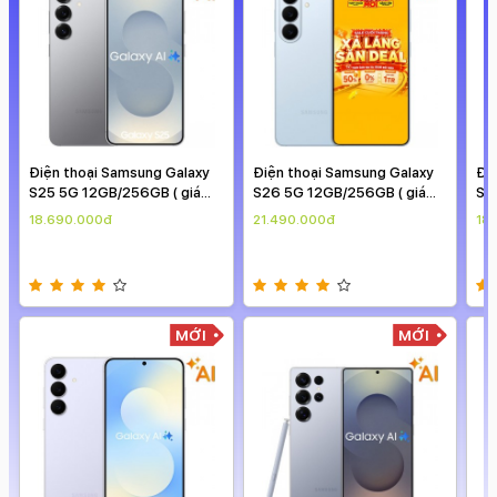
Điện thoại Samsung Galaxy
Điện thoại Samsung Galaxy
Đi
S25 5G 12GB/256GB ( giá
S26 5G 12GB/256GB ( giá
S2
theo ngày )
theo ngày )
the
18.690.000đ
21.490.000đ
18
MỚI
MỚI