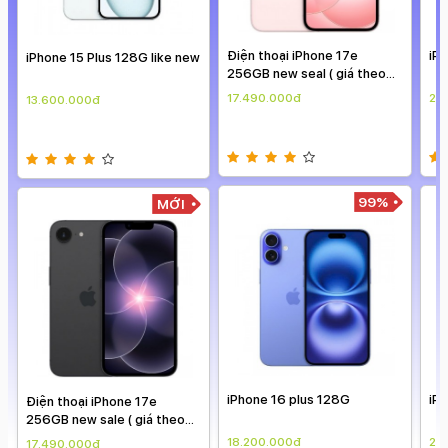
Điện thoại iPhone 17e
iPhone 16 Promax 256G
G like new
256GB new seal ( giá theo
ngày )
17.490.000đ
24.900.000đ
99%
99%
MỚI
iPhone 16 plus 128G
iPhone 16 Promax 256G
17e
iá theo
18.200.000đ
24.900.000đ