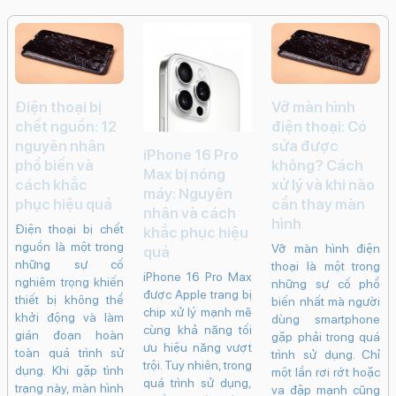
Phụ Kiện Apple
Dây đeo airtag
Phụ kiện tiện ích
Apple Care Plus
Watch
Sim số
Tin tức