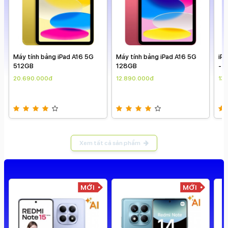
Máy tính bảng iPad A16 5G
Máy tính bảng iPad A16 5G
iP
512GB
128GB
- C
ngà
20.690.000đ
12.890.000đ
13
Xem tất cả sản phẩm
MỚI
MỚI