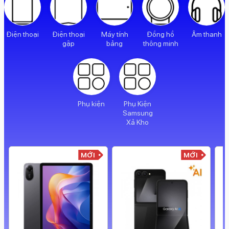
Điện thoại
Điện thoại
Máy tính
Đồng hồ
Âm thanh
gập
bảng
thông minh
Phụ kiện
Phụ Kiện
Samsung
Xả Kho
MỚI
MỚI