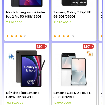
Máy tính bảng Xiaomi Redmi
Samsung Galaxy Z Flip7 FE
Má
Pad 2 Pro 5G 6GB/128GB
5G 8GB/256GB
Gal
12
7.990.000đ
21.290.000đ
18
MỚI
MỚI
Máy tính bảng Samsung
Samsung Galaxy Z Flip7 FE
Má
Galaxy Tab S9 WiFi
5G 8GB/128GB
8G
8GB/128GB
15.630.000đ
15.900.000đ
10