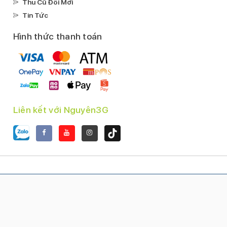
Tuyển Dụng
Fanpage
0978.909.969
3Gmobile76
Chính sách bán hàng
Chính Sách Vận Chuyển, Thanh Toán
Chính Sách Bảo Mật Thông Tin
Chính Sách & Quy Định Chung
Chính Sách Bảo Hành, Đổi, Trả Hàng
Khách Hàng Thân Thiết
Hỗ trợ khách hàng
Thương Hiệu Phân Phối
Kèo Thơm
Trả Góp
Thu Cũ Đổi Mới
Tin Tức