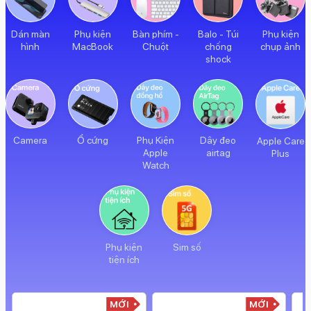
Dán màn
Phụ kiện
Bàn phím -
Balo - Túi
Phụ kiện
hình
MacBook
Chuột
chống
chụp ảnh
shock
Camera
Ổ cứng
Phụ Kiện
Dây đeo
Apple Care
Apple
airtag
Plus
Watch
Phụ kiện
Sim số
tiện ích
MỚI
MỚI