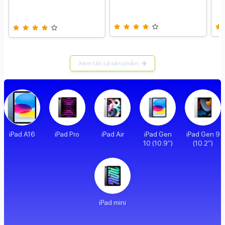
Xem tất cả sản phẩm
iPad A16
iPad Pro
iPad Air
iPad Gen
iPad Gen 9
10 (10.9")
(10.2")
iPad mini