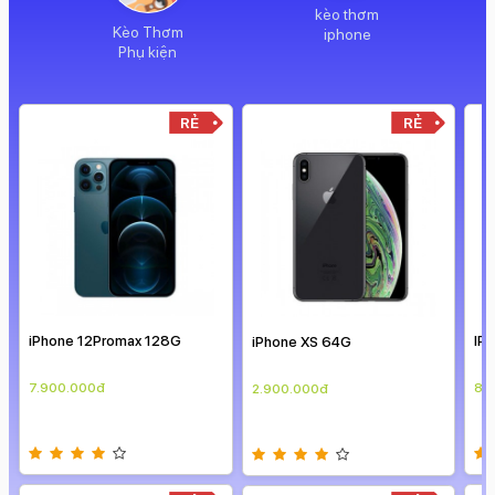
kèo thơm
Kèo Thơm
iphone
Phụ kiện
RẺ
RẺ
iPhone 12Promax 128G
IP
iPhone XS 64G
7.900.000đ
8.
2.900.000đ