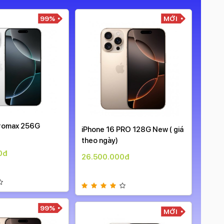
MỚI
MỚI
iPhone 17 Pro 256G Máy Việt
iPhon
RO 128G New ( giá
Nam new sale ( giá theo ngày )
Nam n
33.600.000đ
34.9
0đ
MỚI
MỚI