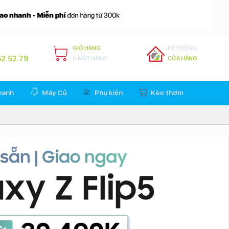
GIỎ HÀNG
HỆ THỐNG
2.52.79
0 MẶT HÀNG
CỬA HÀNG
hanh
Máy Củ
Phụ kiện
Kèo thơm