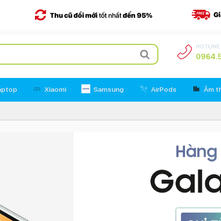
HOTLINE
0964.5
aptop
Xiaomi
Samsung
AirPods
Âm t
Tin Tức