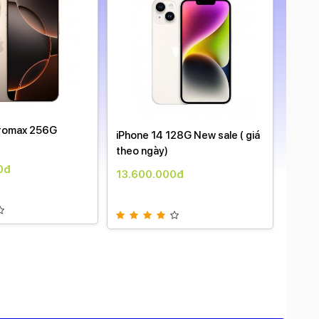
iPhone 17 Pro 256G Máy Việt
17 Pr
28G New sale ( giá
Nam new sale ( giá theo ngày )
sale (
34.900.000đ
36.9
0đ