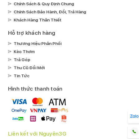
Kháng nước, bụi:
Chính Sách & Quy Định Chung
IP68
Chính Sách Bảo Hành, Đổi, Trả Hàng
Ghi âm:
Khách Hàng Thân Thiết
Ghi âm mặc địnhGhi âm cuộc gọi
Hỗ trợ khách hàng
Xem phim:
Thương Hiệu Phân Phối
MP4AV1HEVC
Kèo Thơm
Nghe nhạc:
Trả Góp
MP3FLACApple LosslessAPACAAC
Thu Cũ Đổi Mới
Mạng di động:
Tin Tức
Hỗ trợ 5G
Hình thức thanh toán
SIM:
2 eSIM (hoạt động cùng lúc)
Wifi:
Wi-Fi MIMOWi-Fi 7
GPS:
Liên kết với Nguyên3G
iBeacon
QZSSNavICGPSGLONASSGALILEOBEID