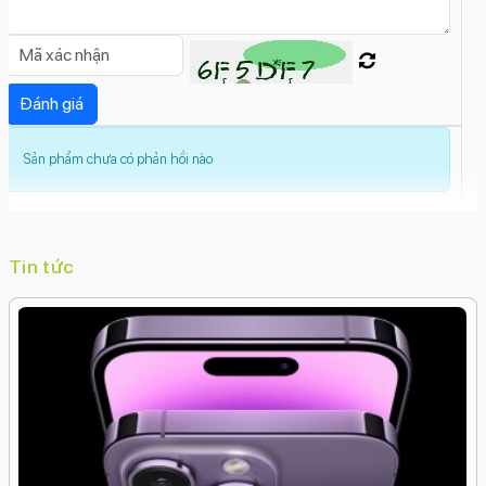
chậm (Slow Motion)Live PhotosGắn thẻ địa lý
(Geotagging)Deep FusionChụp ảnh liên
tụcChống rung quang học (OIS)Chế độ hành
động (Action Mode)Ban đêm (Night
Mode)Photonic Engine
Sản phẩm chưa có phản hồi nào
Độ phân giải camera trước: 18 MP
Tính năng camera trước:
Smart HDR 5Điều chỉnh khẩu độ
Xóa phôngVideo
hiển thị képTrôi nhanh thời gian (Time
Tin tức
Lapse)Retina FlashQuay video HDQuay video Full
HDQuay video 4KQuay chậm (Slow Motion)Nhãn
dán (AR Stickers)Live PhotosDeep FusionChụp
ảnh liên tụcChụp đêmChống rung điện tử kỹ
thuật số (EIS)TrueDepthPhotonic Engine
Công nghệ màn hình:
OLED