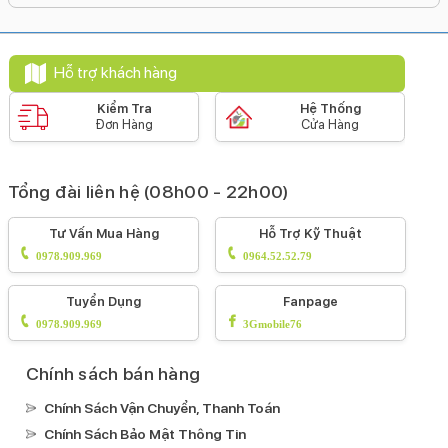
20 W
Công nghệ pin:
Hỗ trợ khách hàng
Tiết kiệm pinSạc pin nhanhSạc không dây
MagSafeSạc không dây
Kiểm Tra
Hệ Thống
Đơn Hàng
Cửa Hàng
Bảo mật nâng cao:
Mở khoá khuôn mặt Face ID
Tính năng đặc biệt:
Tổng đài liên hệ (08h00 - 22h00)
Âm thanh Dolby AtmosXoá vật thể AIViết
Tư Vấn Mua Hàng
Hỗ Trợ Kỹ Thuật
AITrung tâm màn hình (Center Stage)Phát
0978.909.969
0964.52.52.79
hiện va chạm (Crash Detection)Màn hình
luôn hiển thị AODKhoanh tròn để tìm
Tuyển Dụng
Fanpage
kiếmHDR10+HDR10DCI-P3Công nghệ âm
0978.909.969
3Gmobile76
thanh Dolby Digital PlusCông nghệ hình ảnh
Dolby VisionCông nghệ True ToneCông nghệ
Chính sách bán hàng
HLGCông nghê âm thanh Dolby DigitalChạm
Chính Sách Vận Chuyển, Thanh Toán
2 lần sáng màn hìnhLoa kép
Chính Sách Bảo Mật Thông Tin