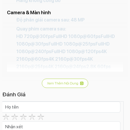
Hãng không công bố
Camera & Màn hình
Độ phân giải camera sau: 48 MP
Quay phim camera sau:
HD 720p@30fpsFullHD 1080p@60fpsFullHD
1080p@30fpsFullHD 1080p@25fpsFullHD
1080p@240fpsFullHD 1080p@120fps4K
2160p@60fps4K 2160p@30fps4K
2160p@25fps4K 2160p@24fps2.8K 60fps
Đèn Flash camera sau:
Có
Xem Thêm Nội Dung
Tính năng camera sau:
Đánh Giá
Điều khiển camera (Camera Control)
Điều chỉnh
khẩu độZoom quang họcZoom kỹ thuật sốXóa
phôngTự động lấy nét (AF)Trôi nhanh thời gian
(Time Lapse)Toàn cảnh (Panorama)Smart HDR
5Siêu độ phân giảiQuay video hiển thị képQuay