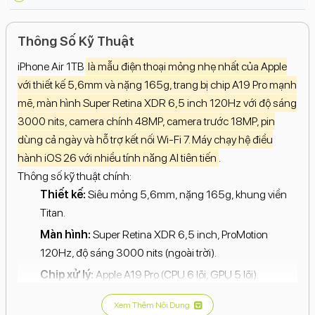
Thông Số Kỹ Thuật
iPhone Air 1TB
là mẫu điện thoại mỏng nhẹ nhất của Apple
với thiết kế 5,6mm và nặng 165g, trang bị chip A19 Pro mạnh
mẽ, màn hình Super Retina XDR 6,5 inch 120Hz với độ sáng
3000 nits, camera chính 48MP, camera trước 18MP, pin
dùng cả ngày và hỗ trợ kết nối Wi-Fi 7. Máy chạy hệ điều
hành iOS 26 với nhiều tính năng AI tiên tiến
.
Thông số kỹ thuật chính:
Thiết kế:
Siêu mỏng 5,6mm, nặng 165g, khung viền
Titan.
Màn hình:
Super Retina XDR 6,5 inch, ProMotion
120Hz, độ sáng 3000 nits (ngoài trời).
Chip xử lý:
Apple A19 Pro (CPU 6 lõi, GPU 5 lõi).
Bộ nhớ:
RAM 12GB, dung lượng lưu trữ 1TB.
Xem Thêm Nội Dung