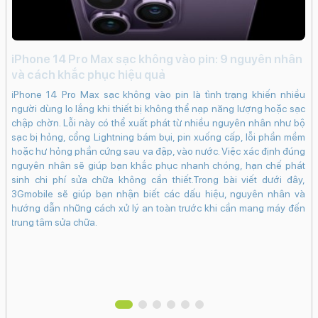
Độ phân giải màn hình: Super Retina XDR (1260 x
2736 Pixels)
Màn hình rộng:
iPhone 14 Pro Max sạc không vào pin: 9 nguyên nhân
Đi
6.5" - Tần số quét
120 Hz
và cách khắc phục hiệu quả
c
Độ sáng tối đa: 3000 nits
iPhone 14 Pro Max sạc không vào pin là tình trạng khiến nhiều
lựa
Đi
người dùng lo lắng khi thiết bị không thể nạp năng lượng hoặc sạc
Mặt kính cảm ứng:
ếc
kh
chập chờn. Lỗi này có thể xuất phát từ nhiều nguyên nhân như bộ
 có
tr
Kính cường lực Ceramic Shield 2
sạc bị hỏng, cổng Lightning bám bụi, pin xuống cấp, lỗi phần mềm
e e
nú
hoặc hư hỏng phần cứng sau va đập, vào nước. Việc xác định đúng
iệu
và
Pin & Sạc
nguyên nhân sẽ giúp bạn khắc phục nhanh chóng, hạn chế phát
inh
Tiện ích
sinh chi phí sửa chữa không cần thiết.Trong bài viết dưới đây,
giá
3Gmobile sẽ giúp bạn nhận biết các dấu hiệu, nguyên nhân và
Kết nối
tìm
hướng dẫn những cách xử lý an toàn trước khi cần mang máy đến
Thiết kế & Chất liệu
trung tâm sửa chữa.
Dung lượng pin:
27 giờ
Loại pin:
Li-Ion
Hỗ trợ sạc tối đa: