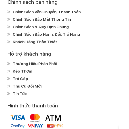
Ghi âm:
Chính sách bán hàng
Ghi âm mặc định
Chính Sách Vận Chuyển, Thanh Toán
Xem phim:
Chính Sách Bảo Mật Thông Tin
H.264(MPEG4-AVC)
ProResHEVC
Chính Sách & Quy Định Chung
Nghe nhạc:
Chính Sách Bảo Hành, Đổi, Trả Hàng
MP3
AAC
Khách Hàng Thân Thiết
Kết nối
Hỗ trợ khách hàng
Mạng di động:
Thương Hiệu Phân Phối
Hỗ trợ 5G
Kèo Thơm
SIM:
Trả Góp
1 Nano SIM & 1 eSIM
Thu Cũ Đổi Mới
Wifi:
Tin Tức
Wi-Fi MIMO
Wi-Fi 802.11 a/b/g/n/ac/ax
Dual-band
Hình thức thanh toán
(2.4 GHz/5 GHz)
GPS:
QZSS
GPS
GLONASS
GALILEO
BEIDOU