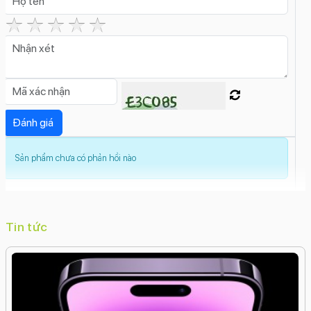
Tính năng camera sau:
Zoom quang học
Zoom kỹ thuật số
Xóa phông
Trôi
nhanh thời gian (Time Lapse)
Toàn cảnh
(Panorama)
Smart HDR 4
Quay chậm (Slow
Motion)
Live Photos
Góc siêu rộng (Ultrawide)
Góc
rộng (Wide)
Dolby Vision HDR
Deep
Fusion
Cinematic
Chống rung điện tử kỹ thuật số
(EIS)
Chống rung quang học (OIS)
Chế độ hành
động (Action Mode)
Chế độ chân dungBộ lọc
Sản phẩm chưa có phản hồi nào
màu
Ban đêm (Night Mode)
Photonic Engine
Độ phân giải camera trước:
12 MP
Tính năng camera trước:
Tin tức
Xóa phông
Trôi nhanh thời gian (Time Lapse)
Smart
HDR 4
Retina Flash
Quay video Full HD
Quay video
4K
Quay chậm (Slow Motion)
Nhãn dán (AR
Stickers)
Live PhotosDeep FusionCinematic
Chụp