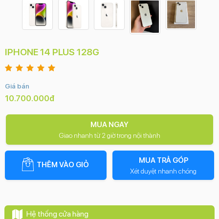
IPHONE 14 PLUS 128G
Giá bán
10.700.000đ
MUA NGAY
Giao nhanh từ 2 giờ trong nội thành
MUA TRẢ GÓP
THÊM VÀO GIỎ
Xét duyệt nhanh chóng
Hệ thống cửa hàng