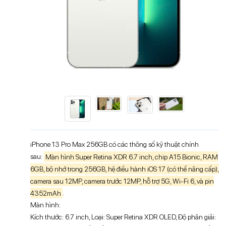
iPhone 13 Pro Max 256GB có các thông số kỹ thuật chính
sau:
Màn hình Super Retina XDR 6.7 inch, chip A15 Bionic, RAM
6GB, bộ nhớ trong 256GB, hệ điều hành iOS 17 (có thể nâng cấp),
camera sau 12MP, camera trước 12MP, hỗ trợ 5G, Wi-Fi 6, và pin
4352mAh
.
Màn hình:
Kích thước: 6.7 inch, Loại: Super Retina XDR OLED, Độ phân giải: