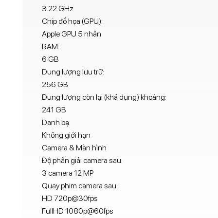
3.22 GHz
Chip đồ họa (GPU):
Apple GPU 5 nhân
RAM:
6 GB
Dung lượng lưu trữ:
256 GB
Dung lượng còn lại (khả dụng) khoảng:
241 GB
Danh bạ:
Không giới hạn
Camera & Màn hình
Độ phân giải camera sau:
3 camera 12 MP
Quay phim camera sau:
HD 720p@30fps
FullHD 1080p@60fps