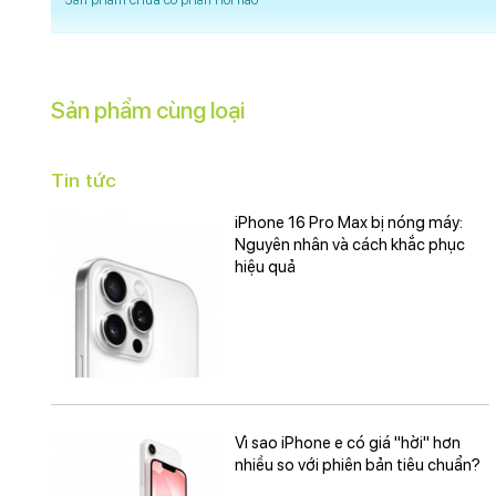
Siêu cận (Macro)
Quay chậm (Slow Motion)
Nhận diện khuôn mặt
Góc siêu rộng (Ultrawide)
Sản phẩm cùng loại
Góc rộng (Wide)
Dolby Vision HDR
Tin tức
Deep Fusion
Cinematic
iPhone 16 Pro Max bị nóng máy:
Chống rung quang học (OIS)
Nguyên nhân và cách khắc phục
Chạm lấy nét
hiệu quả
Ban đêm (Night Mode)
Độ phân giải camera trước:
12 MP
Tính năng camera trước:
Xóa phông
Tự động lấy nét (AF)
Vì sao iPhone e có giá "hời" hơn
nhiều so với phiên bản tiêu chuẩn?
Smart HDR 4
Quay video HD