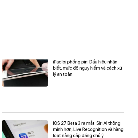
số quét 120Hz mang lại trải nghiệm tuyệt vời.
Camera ấn tượng:
Cụm camera sau chất lượng
cao, nhiều tính năng quay/chụp chuyên nghiệp.
Pin trâu:
Thời lượng pin tốt, đáp ứng nhu cầu sử
dụng cả ngày.
Thiết kế sang trọng:
Thiết kế cao cấp, chất liệu bền
bỉ, chống nước tốt.
iPad bị phồng pin: Dấu hiệu nhận
biết, mức độ nguy hiểm và cách xử
lý an toàn
Nhược điểm:
Giá thành cao:
iPhone 13 Pro Max là một chiếc điện thoại cao cấp, do
đó giá thành khá đắt.
Kích thước lớn:
Kích thước lớn có thể gây khó khăn khi sử dụng bằng
iOS 27 Beta 3 ra mắt: Siri AI thông
một tay.
minh hơn, Live Recognition và hàng
loạt nâng cấp đáng chú ý