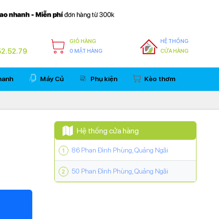
GIỎ HÀNG
HỆ THỐNG
2.52.79
0 MẶT HÀNG
CỬA HÀNG
hanh
Máy Củ
Phụ kiện
Kèo thơm
Hệ thống cửa hàng
86 Phan Đình Phùng, Quảng Ngãi
50 Phan Đình Phùng, Quảng Ngãi