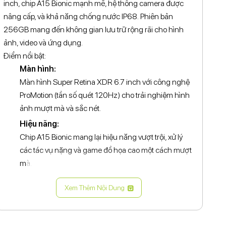
inch, chip A15 Bionic mạnh mẽ, hệ thống camera được
nâng cấp, và khả năng chống nước IP68. Phiên bản
256GB mang đến không gian lưu trữ rộng rãi cho hình
ảnh, video và ứng dụng.
Điểm nổi bật:
Màn hình:
Màn hình Super Retina XDR 6.7 inch với công nghệ
ProMotion (tần số quét 120Hz) cho trải nghiệm hình
ảnh mượt mà và sắc nét.
Hiệu năng:
Chip A15 Bionic mang lại hiệu năng vượt trội, xử lý
các tác vụ nặng và game đồ họa cao một cách mượt
mà.
Camera:
Xem Thêm Nội Dung
Hệ thống 3 camera sau 12MP được nâng cấp với
nhiều tính năng như chế độ điện ảnh (Cinematic
mode), ProRes video, và khả năng chụp ảnh thiếu