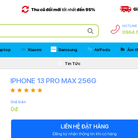
HOTLINE
0964.5
aptop
Xiaomi
Samsung
AirPods
Âm t
Tin Tức
IPHONE 13 PRO MAX 256G
Giá bán
0đ
LIÊN HỆ ĐẶT HÀNG
Đăng ký nhận thông tin khi có hàng