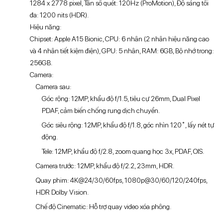
1284 x 2778 pixel, Tần số quét: 120Hz (ProMotion), Độ sáng tối
đa: 1200 nits (HDR).
Hiệu năng:
Chipset: Apple A15 Bionic, CPU: 6 nhân (2 nhân hiệu năng cao
và 4 nhân tiết kiệm điện), GPU: 5 nhân, RAM: 6GB, Bộ nhớ trong:
256GB.
Camera:
Camera sau:
Góc rộng: 12MP, khẩu độ f/1.5, tiêu cự 26mm, Dual Pixel
PDAF, cảm biến chống rung dịch chuyển.
Góc siêu rộng: 12MP, khẩu độ f/1.8, góc nhìn 120˚, lấy nét tự
động.
Tele: 12MP, khẩu độ f/2.8, zoom quang học 3x, PDAF, OIS.
Camera trước: 12MP, khẩu độ f/2.2, 23mm, HDR.
Quay phim: 4K@24/30/60fps, 1080p@30/60/120/240fps,
HDR Dolby Vision.
Chế độ Cinematic: Hỗ trợ quay video xóa phông.