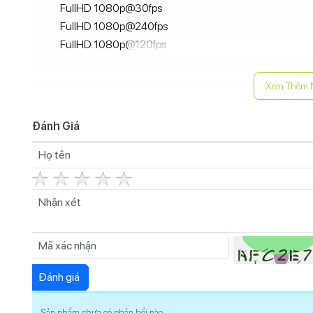
FullHD 1080p@30fps
FullHD 1080p@240fps
FullHD 1080p@120fps
4K 2160p@60fps
4K 2160p@30fps
Xem Thêm 
4K 2160p@24fps
Đèn Flash camera sau:
Đánh Giá
Có
Tính năng camera sau:
Ảnh Raw
Zoom quang học
Zoom kỹ thuật số
Xóa phông
Tự động lấy nét (AF)
Trôi nhanh thời gian (Time Lapse)
Toàn cảnh (Panorama)
Smart HDR 4
Sản phẩm chưa có phản hồi nào