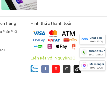
Tóm lại, iPhone 13 Pro Max 256GB là một chiếc điện thoại
cao cấp với nhiều tính năng nổi bật, phù hợp với những
người dùng yêu thích công nghệ, thích chụp ảnh, và cần
ách hàng
Hình thức thanh toán
một chiếc điện thoại có hiệu năng mạnh mẽ và thời lượng
u Phân Phối
pin tốt.
Chat Zalo
(8h00 - 22h00)
 Mới
0964525279
(8h00 - 22h00)
Liên kết với Nguyên3G
Messenger
(8h00 - 22h00)