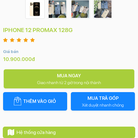
IPHONE 12 PROMAX 128G
Giá bán
10.900.000đ
MUA NGAY
Giao nhanh từ 2 giờ trong nội thành
MUA TRẢ GÓP
THÊM VÀO GIỎ
Xét duyệt nhanh chóng
Hệ thống cửa hàng