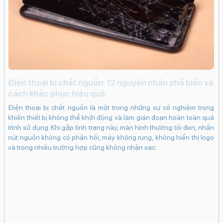
Ban đêm (Night Mode)
Độ phân giải camera trước:
12 MP
Tính năng camera trước:
Smart HDR 3
Retina Flash
Quay video HD
i
Điện thoại bị chết nguồn: 12 nguyên nhân phổ biến và
c
cách khắc phục hiệu quả
Quay video Full HD
Quay video 4K
iến
iP
Điện thoại bị chết nguồn là một trong những sự cố nghiêm trọng
ạng
kh
khiến thiết bị không thể khởi động và làm gián đoạn hoàn toàn quá
Nhãn dán (AR Stickers)
ng
dụ
trình sử dụng. Khi gặp tình trạng này, màn hình thường tối đen, nhấn
Live Photos
khi
bấ
nút nguồn không có phản hồi, máy không rung, không hiển thị logo
Deep Fusion
in.
dụ
và trong nhiều trường hợp cũng không nhận sạc.
bám
ch
Chụp đêm
 có
cá
Chống rung điện tử kỹ thuật số (EIS)
 sẽ
Ma
Chế độ chân dung
hân
tr
Bộ lọc màu
vào
TrueDepth
Công nghệ màn hình: