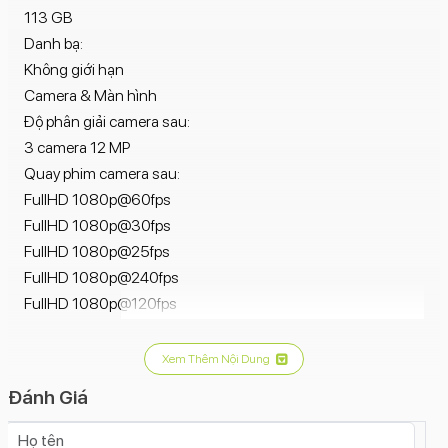
113 GB
Danh bạ:
Không giới hạn
Camera & Màn hình
Độ phân giải camera sau:
3 camera 12 MP
Quay phim camera sau:
FullHD 1080p@60fps
FullHD 1080p@30fps
FullHD 1080p@25fps
FullHD 1080p@240fps
FullHD 1080p@120fps
4K 2160p@60fps
4K 2160p@30fps
Xem Thêm Nội Dung
4K 2160p@25fps
Đánh Giá
4K 2160p@24fps
Đèn Flash camera sau: