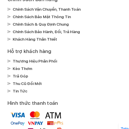
Tiết kiệm pin
Chính Sách Vận Chuyển, Thanh Toán
Sạc pin nhanh
Chính Sách Bảo Mật Thông Tin
Sạc không dây MagSafe
Chính Sách & Quy Định Chung
Sạc không dây
Chính Sách Bảo Hành, Đổi, Trả Hàng
Tiện ích
Khách Hàng Thân Thiết
Bảo mật nâng cao:
Mở khoá khuôn mặt Face ID
Hỗ trợ khách hàng
Tính năng đặc biệt:
Thương Hiệu Phân Phối
Âm thanh Dolby Atmos
Kèo Thơm
Loa kép
Trả Góp
HDR10
Thu Cũ Đổi Mới
DCI-P3
Tin Tức
Công nghệ True Tone
Hình thức thanh toán
Công nghệ hình ảnh Dolby Vision
Công nghệ HLG
Chạm 2 lần sáng màn hình
Apple Pay