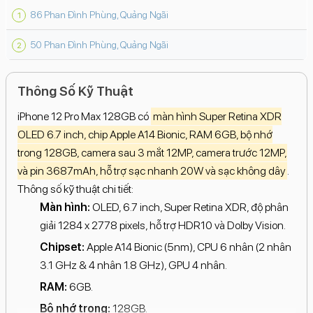
86 Phan Đình Phùng, Quảng Ngãi
50 Phan Đình Phùng, Quảng Ngãi
Thông Số Kỹ Thuật
iPhone 12 Pro Max 128GB có
màn hình Super Retina XDR
OLED 6.7 inch, chip Apple A14 Bionic, RAM 6GB, bộ nhớ
trong 128GB, camera sau 3 mắt 12MP, camera trước 12MP,
và pin 3687mAh, hỗ trợ sạc nhanh 20W và sạc không dây
.
Thông số kỹ thuật chi tiết:
Màn hình:
OLED, 6.7 inch, Super Retina XDR, độ phân
giải 1284 x 2778 pixels, hỗ trợ HDR10 và Dolby Vision.
Chipset:
Apple A14 Bionic (5nm), CPU 6 nhân (2 nhân
3.1 GHz & 4 nhân 1.8 GHz), GPU 4 nhân.
RAM:
6GB.
Bộ nhớ trong:
128GB.