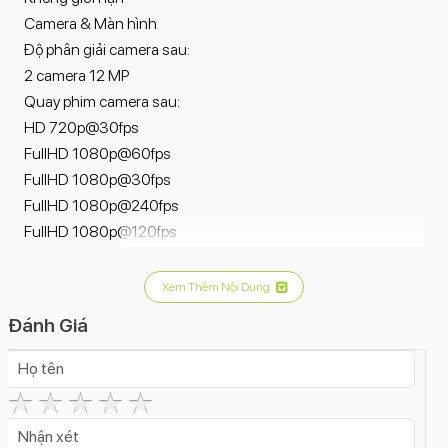
trường.
Camera & Màn hình
Độ phân giải camera sau:
2 camera 12 MP
Nhược điểm:
Quay phim camera sau:
Không hỗ trợ 5G.
HD 720p@30fps
Vẫn sử dụng cổng Lightning thay vì USB-C.
FullHD 1080p@60fps
Sạc pin chưa thực sự nhanh (củ sạc 5W đi kèm).
FullHD 1080p@30fps
Màn hình LCD, chưa phải là OLED.
FullHD 1080p@240fps
FullHD 1080p@120fps
4K 2160p@60fps
4K 2160p@30fps
Xem Thêm Nội Dung
4K 2160p@24fps
Đánh Giá
Đèn Flash camera sau:
4 đèn LED 2 tông màu
Tính năng camera sau:
Zoom quang học
Xóa phông