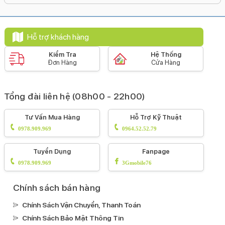
Dung lượng pin:
3110 mAh
Loại pin:
Hỗ trợ khách hàng
Li-Ion
Hỗ trợ sạc tối đa:
Kiểm Tra
Hệ Thống
Đơn Hàng
Cửa Hàng
18 W
Công nghệ pin:
Tiết kiệm pin
Tổng đài liên hệ (08h00 - 22h00)
Sạc pin nhanh
Tư Vấn Mua Hàng
Hỗ Trợ Kỹ Thuật
Sạc không dây
0978.909.969
0964.52.52.79
Tiện ích
Bảo mật nâng cao:
Tuyển Dụng
Fanpage
Mở khoá khuôn mặt Face ID
0978.909.969
3Gmobile76
Tính năng đặc biệt:
Âm thanh Dolby Audio
Chính sách bán hàng
Apple Pay
Chính Sách Vận Chuyển, Thanh Toán
Kháng nước, bụi:
Chính Sách Bảo Mật Thông Tin
IP68