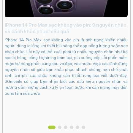
Quay video Full HD
Quay video 4K
Quay chậm (Slow Motion)
iPhone 14 Pro Max sạc không vào pin: 9 nguyên nhân
Nhận diện khuôn mặt
Đi
và cách khắc phục hiệu quả
c
Nhãn dán (AR Stickers)
iPhone 14 Pro Max sạc không vào pin là tình trạng khiến nhiều
HDR
lựa
Đi
người dùng lo lắng khi thiết bị không thể nạp năng lượng hoặc sạc
ếc
kh
Công nghệ màn hình:
chập chờn. Lỗi này có thể xuất phát từ nhiều nguyên nhân như bộ
 có
tr
IPS LCD
sạc bị hỏng, cổng Lightning bám bụi, pin xuống cấp, lỗi phần mềm
e e
nú
hoặc hư hỏng phần cứng sau va đập, vào nước. Việc xác định đúng
Độ phân giải màn hình:
iệu
và
nguyên nhân sẽ giúp bạn khắc phục nhanh chóng, hạn chế phát
inh
Liquid Retina (828 x 1792 Pixels)
sinh chi phí sửa chữa không cần thiết.Trong bài viết dưới đây,
giá
Màn hình rộng:
3Gmobile sẽ giúp bạn nhận biết các dấu hiệu, nguyên nhân và
tìm
hướng dẫn những cách xử lý an toàn trước khi cần mang máy đến
6.1" - Tần số quét 60 Hz
trung tâm sửa chữa.
Độ sáng tối đa:
625 nits
Mặt kính cảm ứng:
Kính cường lực Oleophobic (ion cường lực)
Pin & Sạc