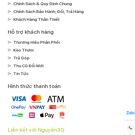
Chính Sách & Quy Định Chung
Ghi âm:
Chính Sách Bảo Hành, Đổi, Trả Hàng
Ghi âm có microphone chuyên dụng chống ồn
Khách Hàng Thân Thiết
Xem phim:
H.264(MPEG4-AVC)
Hỗ trợ khách hàng
Nghe nhạc:
Thương Hiệu Phân Phối
MP3
Kèo Thơm
Lossless
Trả Góp
FLAC
Thu Cũ Đổi Mới
AAC
Tin Tức
Kết nối
Hình thức thanh toán
Mạng di động:
Hỗ trợ 4G
SIM:
1 Nano SIM & 1 eSIM
Wifi:
Wi-Fi hotspot
Liên kết với Nguyên3G
Wi-Fi 802.11 a/b/g/n/ac/ax