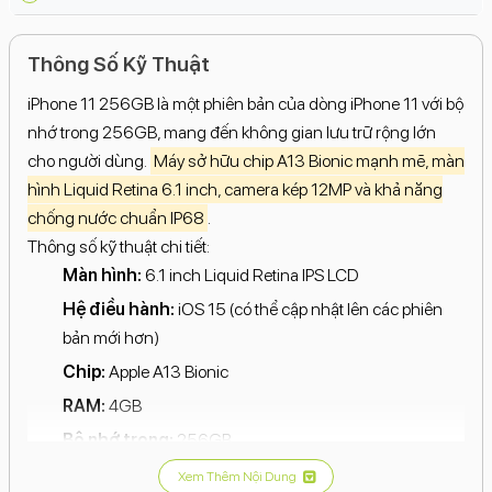
Thông Số Kỹ Thuật
iPhone 11 256GB là một phiên bản của dòng iPhone 11 với bộ
nhớ trong 256GB, mang đến không gian lưu trữ rộng lớn
cho người dùng.
Máy sở hữu chip A13 Bionic mạnh mẽ, màn
hình Liquid Retina 6.1 inch, camera kép 12MP và khả năng
chống nước chuẩn IP68
.
Thông số kỹ thuật chi tiết:
Màn hình:
6.1 inch Liquid Retina IPS LCD
Hệ điều hành:
iOS 15 (có thể cập nhật lên các phiên
bản mới hơn)
Chip:
Apple A13 Bionic
RAM:
4GB
Bộ nhớ trong:
256GB
Camera sau:
12MP (góc rộng) + 12MP (siêu rộng)
Xem Thêm Nội Dung