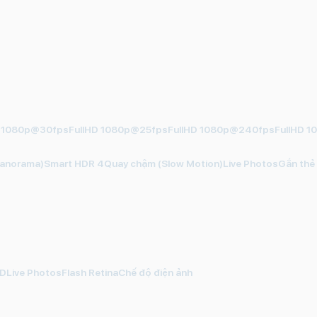
D 1080p@30fpsFullHD 1080p@25fpsFullHD 1080p@240fpsFullHD
anorama)Smart HDR 4Quay chậm (Slow Motion)Live PhotosGắn thẻ đi
HDLive PhotosFlash RetinaChế độ điện ảnh