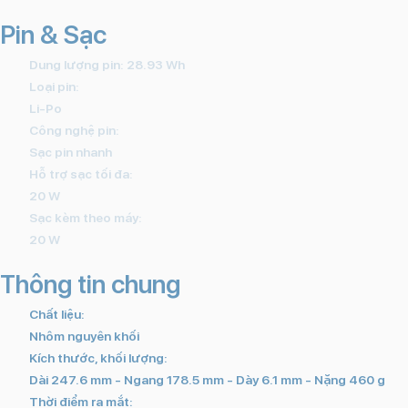
Pin & Sạc
Dung lượng pin: 28.93 Wh
Loại pin:
Li-Po
Công nghệ pin:
Sạc pin nhanh
Hỗ trợ sạc tối đa:
20 W
Sạc kèm theo máy:
20 W
Thông tin chung
Chất liệu:
Nhôm nguyên khối
Kích thước, khối lượng:
Dài 247.6 mm - Ngang 178.5 mm - Dày 6.1 mm - Nặng 460 g
Thời điểm ra mắt: