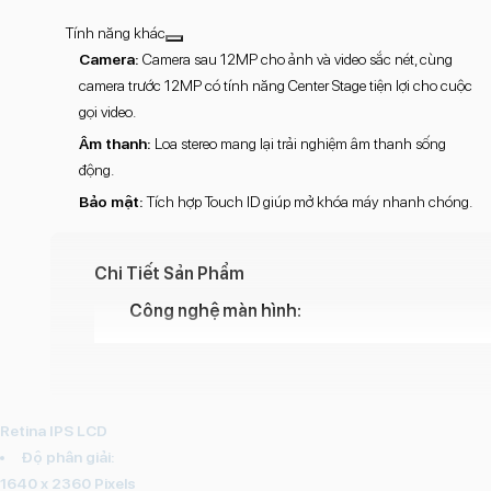
Tính năng khác
Camera:
Camera sau 12MP cho ảnh và video sắc nét, cùng
camera trước 12MP có tính năng Center Stage tiện lợi cho cuộc
gọi video.
Âm thanh:
Loa stereo mang lại trải nghiệm âm thanh sống
động.
Bảo mật:
Tích hợp Touch ID giúp mở khóa máy nhanh chóng.
Chi Tiết Sản Phẩm
Công nghệ màn hình:
Retina IPS LCD
Độ phân giải:
1640 x 2360 Pixels