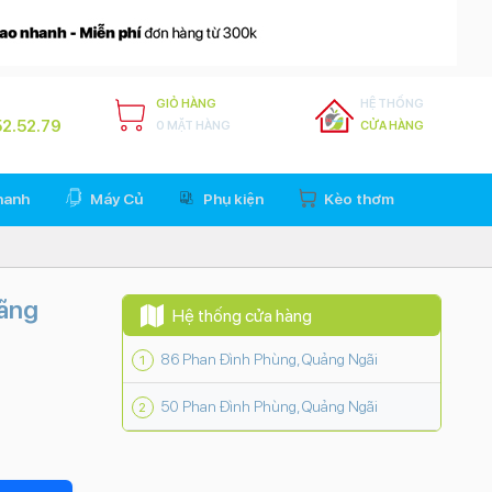
GIỎ HÀNG
HỆ THỐNG
2.52.79
0 MẶT HÀNG
CỬA HÀNG
hanh
Máy Củ
Phụ kiện
Kèo thơm
hãng
Hệ thống cửa hàng
86 Phan Đình Phùng, Quảng Ngãi
50 Phan Đình Phùng, Quảng Ngãi