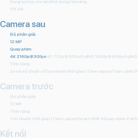
Dung lượng còn lại (khả dụng) khoảng:
113 GB
Camera sau
Độ phân giải:
12 MP
Quay phim:
4K 2160p@30fps
HD 720p@30fpsFullHD 1080p@60fpsFullH
Tính năng:
Zoom kỹ thuật sốTua nhanh thời gian (Time‑lapse)Toàn cảnh (P
Camera trước
Độ phân giải:
12 MP
Tính năng:
Trôi nhanh thời gian (Time Lapse)Smart HDR 4
Quay video Full 
Kết nối