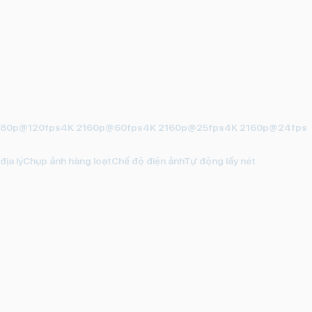
 1080p@120fps4K 2160p@60fps4K 2160p@25fps4K 2160p@24fps
̣a lýChụp ảnh hàng loạtChế độ điện ảnhTự động lấy nét