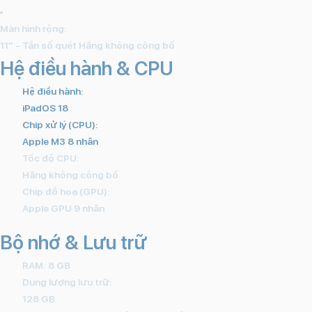
Màn hình rộng:
11" - Tần số quét Hãng không công bố
Hệ điều hành & CPU
Hệ điều hành:
iPadOS 18
Chip xử lý (CPU):
Apple M3 8 nhân
Tốc độ CPU:
Hãng không công bố
Chip đồ hoạ (GPU):
Apple GPU 9 nhân
Bộ nhớ & Lưu trữ
RAM: 8 GB
Dung lượng lưu trữ:
128 GB