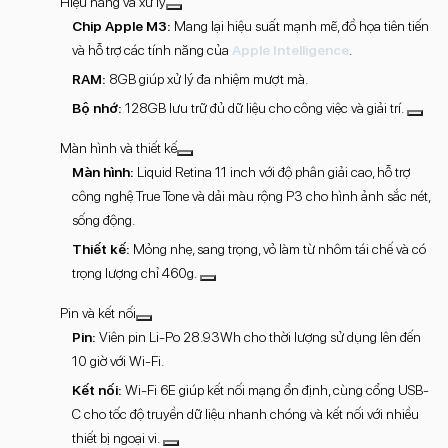
Hiệu năng và xử lý
Chip Apple M3:
Mang lại hiệu suất mạnh mẽ, đồ họa tiên tiến
và hỗ trợ các tính năng của
Apple Intelligence
.
RAM:
8GB giúp xử lý đa nhiệm mượt mà.
Bộ nhớ:
128GB lưu trữ đủ dữ liệu cho công việc và giải trí.
Màn hình và thiết kế
Màn hình:
Liquid Retina 11 inch với độ phân giải cao, hỗ trợ
công nghệ True Tone và dải màu rộng P3 cho hình ảnh sắc nét,
sống động.
Thiết kế:
Mỏng nhẹ, sang trọng, vỏ làm từ nhôm tái chế và có
trọng lượng chỉ 460g.
Pin và kết nối
Pin:
Viên pin Li-Po 28.93Wh cho thời lượng sử dụng lên đến
10 giờ với Wi-Fi.
Kết nối:
Wi-Fi 6E giúp kết nối mạng ổn định, cùng cổng USB-
C cho tốc độ truyền dữ liệu nhanh chóng và kết nối với nhiều
thiết bị ngoại vi.