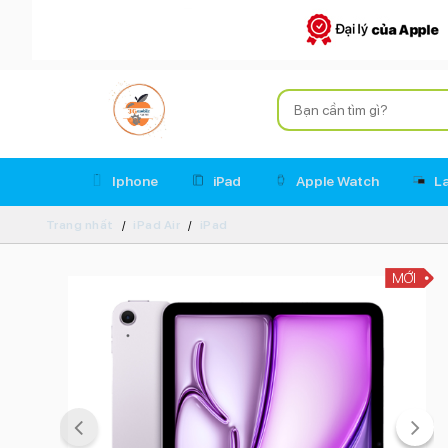
Iphone
iPad
Apple Watch
L
Trang nhất
iPad Air
iPad
MỚI