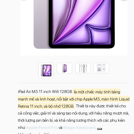
iPad Air M3 11 inch Wifi 128GB
là một chiếc máy tính bảng
mạnh mẽ và linh hoạt, nổi bật với chip Apple M3, màn hình Liquid
Retina 11 inch, và bộ nhớ 128GB
. Thiết bị này được thiết kế cho
cả công việc, giải trí và sáng tạo nội dung, với hiệu năng mượt mà,
thời lượng pin bền bỉ, và khả năng tương thích với các phụ kiện
như
Apple Pencil Pro
và
Magic Keyboard
.