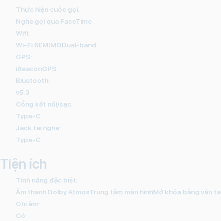
Thực hiện cuộc gọi:
Nghe gọi qua FaceTime
Wifi:
Wi-Fi 6E
MIMODual-band
GPS:
iBeaconGPS
Bluetooth:
v5.3
Cổng kết nối/sạc:
Type-C
Jack tai nghe:
Type-C
Tiện ích
Tính năng đặc biệt:
Âm thanh Dolby AtmosTrung tâm màn hìnhMở khóa bằng vân tay
Ghi âm:
Có