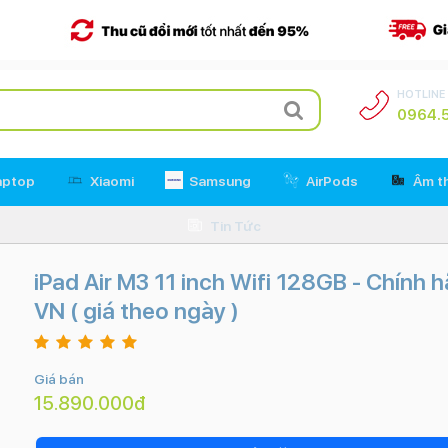
HOTLINE
0964.5
aptop
Xiaomi
Samsung
AirPods
Âm t
Tin Tức
iPad Air M3 11 inch Wifi 128GB - Chính 
VN ( giá theo ngày )
Giá bán
15.890.000đ