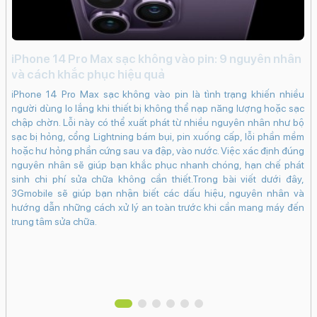
Lapse)
Retina Flash
Quay video HD
Quay video Full
HD
Quay video 4K
Quay chậm (Slow Motion)
Nhãn
dán (AR Stickers)
Live PhotosDeep FusionChụp ảnh
Raw
Chụp đêm
Chống rung điện tử kỹ thuật số
iPhone 14 Pro Max sạc không vào pin: 9 nguyên nhân
Đi
và cách khắc phục hiệu quả
(EIS)
CinematicTrueDepthPhotonic Engine
c
iPhone 14 Pro Max sạc không vào pin là tình trạng khiến nhiều
Công nghệ màn hình:
lựa
Đi
người dùng lo lắng khi thiết bị không thể nạp năng lượng hoặc sạc
ếc
kh
OLED
chập chờn. Lỗi này có thể xuất phát từ nhiều nguyên nhân như bộ
 có
tr
sạc bị hỏng, cổng Lightning bám bụi, pin xuống cấp, lỗi phần mềm
Độ phân giải màn hình:
e e
nú
hoặc hư hỏng phần cứng sau va đập, vào nước. Việc xác định đúng
Super Retina XDR (1206 x 2622 Pixels)
iệu
và
nguyên nhân sẽ giúp bạn khắc phục nhanh chóng, hạn chế phát
inh
Màn hình rộng:
sinh chi phí sửa chữa không cần thiết.Trong bài viết dưới đây,
giá
3Gmobile sẽ giúp bạn nhận biết các dấu hiệu, nguyên nhân và
6.3" - Tần số quét
120 Hz
tìm
hướng dẫn những cách xử lý an toàn trước khi cần mang máy đến
Độ sáng tối đa:
trung tâm sửa chữa.
3000 nits
Mặt kính cảm ứng:
Kính cường lực Ceramic Shield 2
Pin & Sạc