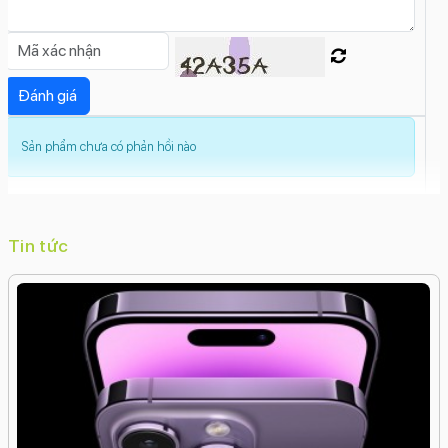
số
Xóa phông
Tự động lấy nét (AF)
Trôi nhanh thời
gian (Time Lapse)
Toàn cảnh (Panorama)
Smart
HDR 5
Siêu độ phân giải
Siêu cận (Macro)
Quay video
định dạng Log
Quay video hiển thị kép
Quay video
ProRes
Quay chậm (Slow Motion)
Live Photos
Gắn
Sản phẩm chưa có phản hồi nào
thẻ địa lý (Geotagging)
Góc siêu rộng
(Ultrawide)
Dolby Vision HDR
Deep
Fusion
Cinematic
Chụp ảnh liên tục
Chống rung điện
tử kỹ thuật số (EIS)
Chống rung quang học
Tin tức
(OIS)
Ban đêm (Night Mode)
Chế độ hành động
(Action Mode)
Photonic Engine
Độ phân giải camera trước:
18 MP
Tính năng camera trước:
Smart HDR 5
Xóa phông
Video hiển thị kép
Tự động
lấy nét (AF)
Trôi nhanh thời gian (Time