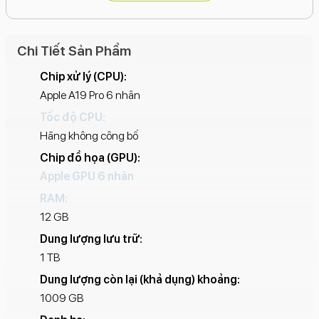
RAM
: 12GB.
Camera sau
: 3 camera 48MP (Chính, Ultra Wide,
Telephoto), với ống kính Telephoto có khả năng zoom
Chi Tiết Sản Phẩm
quang học 8x và quay video 4K/8K, ProRes Log.
Chip xử lý (CPU):
Pin
: Thời lượng xem video lên đến 33 giờ, hỗ trợ sạc
Apple A19 Pro 6 nhân
nhanh.
Tốc độ CPU:
Thiết kế
: Khung viền nhôm nguyên khối, buồng hơi tản
Hãng không công bố
nhiệt, chống nước/bụi IP68.
Chip đồ họa (GPU):
Apple GPU 6 nhân
Điểm nổi bật
RAM:
Hiệu năng mạnh mẽ
:
12 GB
Chip A19 Pro cùng 12GB RAM xử lý mượt mà các tác vụ
Dung lượng lưu trữ:
nặng, gaming và AI.
1 TB
Khả năng quay phim chuyên nghiệp
:
Dung lượng còn lại (khả dụng) khoảng:
Hỗ trợ quay video ProRes Log và Genlock, mang lại
1009 GB
nhiều khả năng sáng tạo cho nhà làm phim.