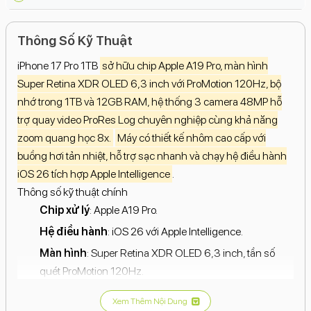
Thông Số Kỹ Thuật
iPhone 17 Pro 1TB
sở hữu chip Apple A19 Pro, màn hình
Super Retina XDR OLED 6,3 inch với ProMotion 120Hz, bộ
nhớ trong 1TB và 12GB RAM, hệ thống 3 camera 48MP hỗ
trợ quay video ProRes Log chuyên nghiệp cùng khả năng
zoom quang học 8x.
Máy có thiết kế nhôm cao cấp với
buồng hơi tản nhiệt, hỗ trợ sạc nhanh và chạy hệ điều hành
iOS 26 tích hợp Apple Intelligence
.
Thông số kỹ thuật chính
Chip xử lý
: Apple A19 Pro.
Hệ điều hành
: iOS 26 với Apple Intelligence.
Màn hình
: Super Retina XDR OLED 6,3 inch, tần số
quét ProMotion 120Hz.
Dung lượng lưu trữ
: 1TB.
Xem Thêm Nội Dung