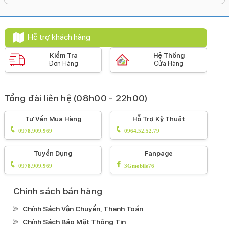
Dung lượng pin:
31 giờ
Loại pin:
Hỗ trợ khách hàng
Li-Ion
Kiểm Tra
Hệ Thống
Hỗ trợ sạc tối đa:
Đơn Hàng
Cửa Hàng
40 W
Công nghệ pin:
Tổng đài liên hệ (08h00 - 22h00)
Tiết kiệm pin
Sạc pin nhanh
Sạc ngược qua cáp
Sạc
không dây MagSafe
Sạc không dây
Tư Vấn Mua Hàng
Hỗ Trợ Kỹ Thuật
0978.909.969
0964.52.52.79
Tiện ích
Bảo mật nâng cao:
Tuyển Dụng
Fanpage
0978.909.969
3Gmobile76
Mở khoá khuôn mặt Face ID
Tính năng đặc biệt:
Chính sách bán hàng
Âm thanh Dolby Atmos
Xoá vật thể AIViết AITrung tâm
Chính Sách Vận Chuyển, Thanh Toán
màn hình (Center Stage)
Phát hiện va chạm (Crash
Chính Sách Bảo Mật Thông Tin
Detection)
Màn hình luôn hiển thị AOD
Khoanh tròn