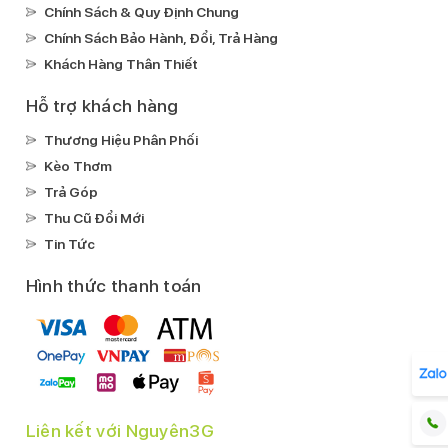
Chính Sách & Quy Định Chung
để tìm kiếm
HDR10+
HDR10
DCI-P3
Công nghệ âm
Chính Sách Bảo Hành, Đổi, Trả Hàng
thanh Dolby Digital PlusCông nghệ True ToneCông
Khách Hàng Thân Thiết
nghệ HLGCông nghê âm thanh Dolby Digital
Chạm 2
lần sáng màn hình
Apple Pay
Loa kép
Hỗ trợ khách hàng
Kháng nước, bụi:
Thương Hiệu Phân Phối
IP68
Kèo Thơm
Ghi âm:
Trả Góp
Ghi âm mặc địnhGhi âm cuộc gọi
Thu Cũ Đổi Mới
Xem phim:
Tin Tức
MP4
AV1
HEVC
Hình thức thanh toán
Nghe nhạc:
MP3
FLAC
Apple LosslessAPAC
AAC
Kết nối
Mạng di động:
Hỗ trợ 5G
Liên kết với Nguyên3G
SIM: