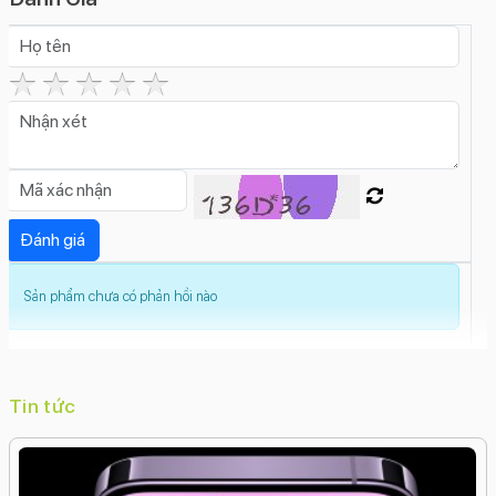
Có
Tính năng camera sau:
Zoom quang học
Zoom kỹ thuật số
Xóa phông
Trôi
nhanh thời gian (Time Lapse)
Toàn cảnh
(Panorama)
Smart HDR 5
Siêu độ phân giải
Quay
chậm (Slow Motion)
Live Photos
Góc siêu rộng
(Ultrawide)
Góc rộng (Wide)
Dolby Vision HDR
Deep
Fusion
Cinematic
Chống rung quang học (OIS)
Chế
độ hành động (Action Mode)
Bộ lọc màu
Ban đêm
(Night Mode)
Photonic Engine
Sản phẩm chưa có phản hồi nào
Độ phân giải camera trước:
12 MP
Tính năng camera trước:
Smart HDR 5
Xóa phông
Trôi nhanh thời gian (Time
Tin tức
Lapse)
Retina Flash
Quay video HD
Quay video Full
HD
Quay video 4K
Quay chậm (Slow Motion)
Nhãn
dán (AR Stickers)
Live PhotosDeep