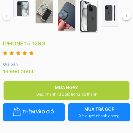
IPHONE 15 128G
Giá bán
13.990.000đ
MUA NGAY
Giao nhanh từ 2 giờ trong nội thành
MUA TRẢ GÓP
THÊM VÀO GIỎ
Xét duyệt nhanh chóng