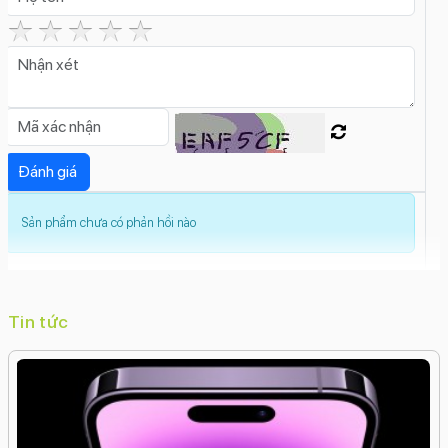
cùng tìm kiếm.
Cách sử dụng:
Kết nối:
Kết nối SmartTag với ứng dụng SmartThings
trên điện thoại Samsung.
Gắn thẻ:
Gắn SmartTag vào các đồ vật cần theo dõi.
Tìm kiếm:
Sử dụng ứng dụng SmartThings để tìm vị trí
của SmartTag.
Sản phẩm chưa có phản hồi nào
Lưu ý:
SmartTag hoạt động tốt nhất trong phạm vi Bluetooth.
Tin tức
Cần đăng nhập tài khoản Samsung và đăng ký thiết bị
trên SmartThings Find để sử dụng đầy đủ tính năng.