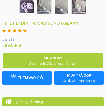
THIẾT BỊ ĐỊNH VỊ SAMSUNG GALAXY
Giá bán
299.000đ
MUA NGAY
Giao nhanh từ 2 giờ trong nội thành
MUA TRẢ GÓP
THÊM VÀO GIỎ
Xét duyệt nhanh chóng
Hệ thống cửa hàng