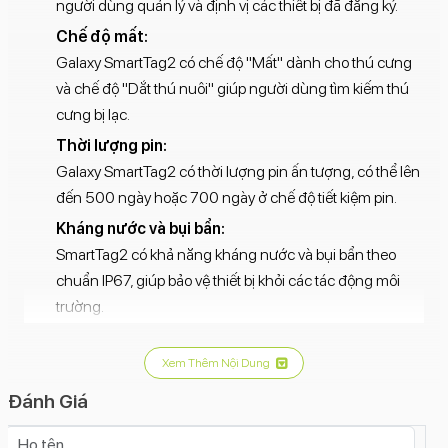
người dùng quản lý và định vị các thiết bị đã đăng ký.
Chế độ mất:
Galaxy SmartTag2 có chế độ "Mất" dành cho thú cưng
và chế độ "Dắt thú nuôi" giúp người dùng tìm kiếm thú
cưng bị lạc.
Thời lượng pin:
Galaxy SmartTag2 có thời lượng pin ấn tượng, có thể lên
đến 500 ngày hoặc 700 ngày ở chế độ tiết kiệm pin.
Kháng nước và bụi bẩn:
SmartTag2 có khả năng kháng nước và bụi bẩn theo
chuẩn IP67, giúp bảo vệ thiết bị khỏi các tác động môi
trường.
Tìm kiếm thực tế tăng cường (AR):
Galaxy SmartTag2 hỗ trợ tìm kiếm thực tế tăng cường,
Xem Thêm Nội Dung
giúp người dùng dễ dàng định vị đồ vật thất lạc.
Đánh Giá
Chia sẻ vị trí:
Có thể chia sẻ vị trí của SmartTag với người khác để