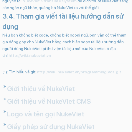
nguyện tại
NukeViet Stranslate System
để dịch thuật NukeViet sang
các ngôn ngữ khác, quảng bá NukeViet ra với thế giới.
3.4. Tham gia viết tài liệu hướng dẫn sử
dụng
Nếu bạn không biết code, không biết ngoại ngữ, bạn vẫn có thể tham
gia đóng góp cho NukeViet bằng cách biên soạn tài liệu hướng dẫn
người dùng NukeViet tại thư viện tài liệu mở của NukeViet ở địa
chỉ
http://wiki.nukeviet.vn
(1)
: Tìm hiểu về git:
http://wiki.nukeviet.vn/programming:vcs:git
Giới thiệu về NukeViet
Giới thiệu về NukeViet CMS
Logo và tên gọi NukeViet
Giấy phép sử dụng NukeViet