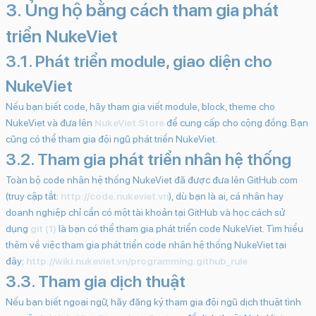
3. Ủng hộ bằng cách tham gia phát
triển NukeViet
3.1. Phát triển module, giao diện cho
NukeViet
Nếu bạn biết code, hãy tham gia viết module, block, theme cho
NukeViet và đưa lên
NukeViet Store
để cung cấp cho cộng đồng. Bạn
cũng có thể tham gia đội ngũ phát triển NukeViet.
3.2. Tham gia phát triển nhân hệ thống
Toàn bộ code nhân hệ thống NukeViet đã được đưa lên GitHub.com
(truy cập tắt:
http://code.nukeviet.vn
), dù bạn là ai, cá nhân hay
doanh nghiệp chỉ cần có một tài khoản tại GitHub và học cách sử
dụng
git (1)
là bạn có thể tham gia phát triển code NukeViet. Tìm hiểu
thêm về việc tham gia phát triển code nhân hệ thống NukeViet tại
đây:
http://wiki.nukeviet.vn/programming:github_rule
3.3. Tham gia dịch thuật
Nếu bạn biết ngoại ngữ, hãy đăng ký tham gia đội ngũ dịch thuật tình