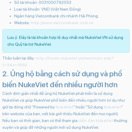
Số tài khoản: 0031000792053
Loại tài khoản: VND (Việt Nam Đồng)
Ngân hàng Vietcombank chi nhánh Hải Phòng.
Website:
http://www.vietcombank.com.vn
Lưu ý: Đây là tài khoản hợp lệ duy nhất mà NukeViet.VN sử dụng
cho Quỹ tài trợ NukeViet.
Thảo luận tại đây:
http://forum.nukeviet.vn/viewtopic.php?
f=3&t=3592
2. Ủng hộ bằng cách sử dụng và phổ
biến NukeViet đến nhiều người hơn
Cách đơn giản nhất để ủng hộ NukeViet phát triển là sử dụng
NukeViet và giúp NukeViet phổ biến đến nhiều người hơn (ví dụ như
giữ lại dòng chữ "Powered by
NukeViet
" hoặc "Sử dụng
NukeViet
"
trên website của bạn, viết bài giới thiệu NukeViet đến mọi người).
Nếu bạn có thời gian, bạn có thể tham gia
diễn đàn NukeViet
thường
xuyên và giúp đỡ những người mới sử dụng NukeViet.