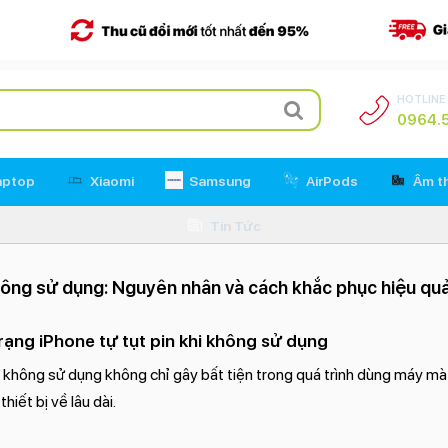
HOTLINE
0964.5
aptop
Xiaomi
Samsung
AirPods
Âm t
Tin Tức
không sử dụng: Nguyên nhân và cách khắc phục hiệu qu
rạng iPhone tự tụt pin khi không sử dụng
ù không sử dụng không chỉ gây bất tiện trong quá trình dùng máy mà
thiết bị về lâu dài.