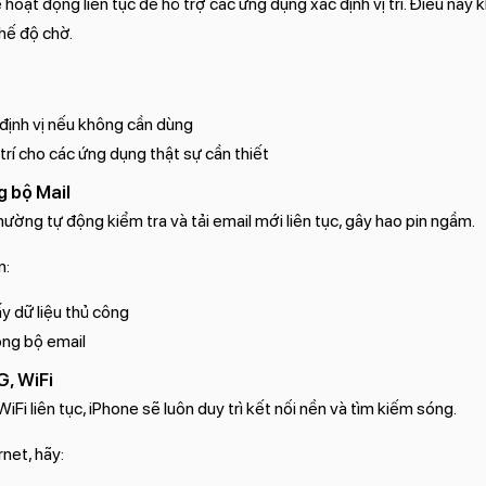
 hoạt động liên tục để hỗ trợ các ứng dụng xác định vị trí. Điều này k
hế độ chờ.
 định vị nếu không cần dùng
trí cho các ứng dụng thật sự cần thiết
 bộ Mail
ường tự động kiểm tra và tải email mới liên tục, gây hao pin ngầm.
n:
y dữ liệu thủ công
ồng bộ email
G, WiFi
WiFi liên tục, iPhone sẽ luôn duy trì kết nối nền và tìm kiếm sóng.
net, hãy: