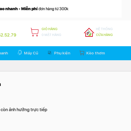
GIỎ HÀNG
HỆ THỐNG
2.52.79
0 MẶT HÀNG
CỬA HÀNG
hanh
Máy Củ
Phụ kiện
Kèo thơm
ả
 còn ảnh hưởng trực tiếp