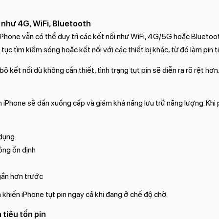
i như 4G, WiFi, Bluetooth
iPhone vẫn có thể duy trì các kết nối như WiFi, 4G/5G hoặc Bluetoo
n tục tìm kiếm sóng hoặc kết nối với các thiết bị khác, từ đó làm pin
kết nối dù không cần thiết, tình trạng tụt pin sẽ diễn ra rõ rệt hơn
n iPhone sẽ dần xuống cấp và giảm khả năng lưu trữ năng lượng. Khi pi
 dụng
ông ổn định
gắn hơn trước
khiến iPhone tụt pin ngay cả khi đang ở chế độ chờ.
tiêu tốn pin