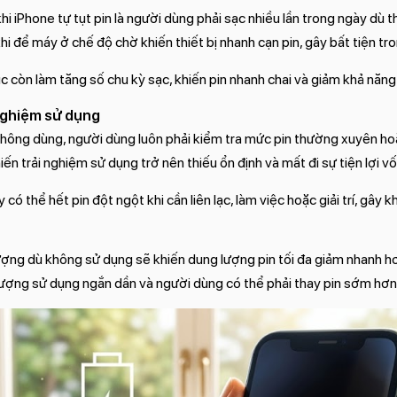
hi iPhone tự tụt pin là người dùng phải sạc nhiều lần trong ngày dù 
khi để máy ở chế độ chờ khiến thiết bị nhanh cạn pin, gây bất tiện tr
 tục còn làm tăng số chu kỳ sạc, khiến pin nhanh chai và giảm khả năng
nghiệm sử dụng
 không dùng, người dùng luôn phải kiểm tra mức pin thường xuyên h
ến trải nghiệm sử dụng trở nên thiếu ổn định và mất đi sự tiện lợi v
ó thể hết pin đột ngột khi cần liên lạc, làm việc hoặc giải trí, gây kh
n
 lượng dù không sử dụng sẽ khiến dung lượng pin tối đa giảm nhanh h
 lượng sử dụng ngắn dần và người dùng có thể phải thay pin sớm hơn