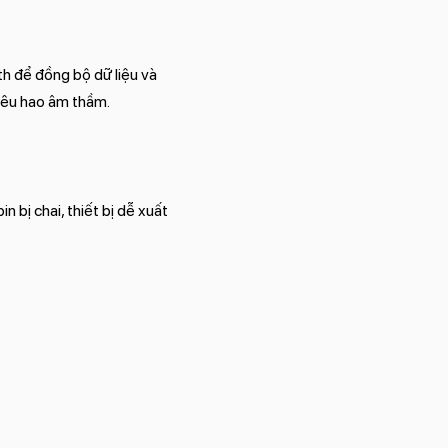
th để đồng bộ dữ liệu và
 tiêu hao âm thầm.
.
n bị chai, thiết bị dễ xuất