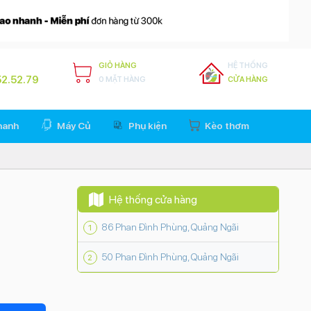
GIỎ HÀNG
HỆ THỐNG
2.52.79
0 MẶT HÀNG
CỬA HÀNG
hanh
Máy Củ
Phụ kiện
Kèo thơm
Hệ thống cửa hàng
86 Phan Đình Phùng, Quảng Ngãi
50 Phan Đình Phùng, Quảng Ngãi