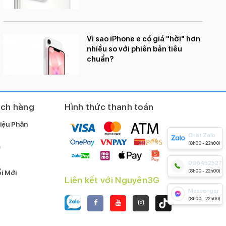
Vì sao iPhone e có giá "hời" hơn
nhiều so với phiên bản tiêu
chuẩn?
ách hàng
Hình thức thanh toán
iệu Phân
Chat Zalo
(8h00 - 22h00)
m
0964525279
(8h00 - 22h00)
i Mới
Liên kết với Nguyên3G
Messenger
(8h00 - 22h00)