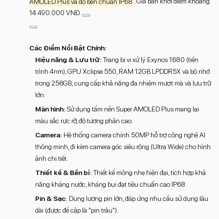
AMOLED Plus và độ bền chuẩn IP68
. Giá bán khởi điểm khoảng
14.490.000 VNĐ.
Các Điểm Nổi Bật Chính:
Hiệu năng & Lưu trữ:
Trang bị vi xử lý Exynos 1680 (tiến
trình 4nm), GPU Xclipse 550, RAM 12GB LPDDR5X và bộ nhớ
trong 256GB, cung cấp khả năng đa nhiệm mượt mà và lưu trữ
lớn.
Màn hình:
Sử dụng tấm nền Super AMOLED Plus mang lại
màu sắc rực rỡ, độ tương phản cao.
Camera:
Hệ thống camera chính 50MP hỗ trợ công nghệ AI
thông minh, đi kèm camera góc siêu rộng (Ultra Wide) cho hình
ảnh chi tiết.
Thiết kế & Bền bỉ:
Thiết kế mỏng nhẹ hiện đại, tích hợp khả
năng kháng nước, kháng bụi đạt tiêu chuẩn cao IP68.
Pin & Sạc:
Dung lượng pin lớn, đáp ứng nhu cầu sử dụng lâu
dài (được đề cập là "pin trâu").