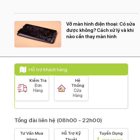
Vỡ màn hình điện thoại: Có sửa
được không? Cách xử lý và khi
nào cần thay màn hình
Hỗ trợ khách hàng
Kiểm Tra
Hệ
Đơn
Thống
Hàng
Cửa
Hàng
Tổng đài liên hệ (08h00 - 22h00)
Tư Vấn Mua
Hỗ Trợ Kỹ
Tuyển Dụng
Hàng
Thuật