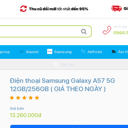
HOTLINE
0964.5
aptop
Xiaomi
Samsung
AirPods
Âm t
Tin Tức
Điện thoại Samsung Galaxy A57 5G
12GB/256GB ( GIÁ THEO NGÀY )
Giá bán
13.260.000đ