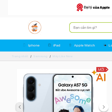
Iphone
iPad
Apple Watch
L
Trang nhất
Samsung
Máy Like New
MỚI