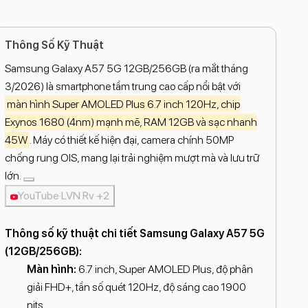
Thông Số Kỹ Thuật
Samsung Galaxy A57 5G 12GB/256GB (ra mắt tháng
3/2026) là smartphone tầm trung cao cấp nổi bật với
màn hình Super AMOLED Plus 6.7 inch 120Hz, chip
Exynos 1680 (4nm) mạnh mẽ, RAM 12GB và sạc nhanh
45W
. Máy có thiết kế hiện đại, camera chính 50MP
chống rung OIS, mang lại trải nghiệm mượt mà và lưu trữ
lớn.
YouTube·LVN Rv +2
Thông số kỹ thuật chi tiết Samsung Galaxy A57 5G
(12GB/256GB):
Màn hình:
6.7 inch, Super AMOLED Plus, độ phân
giải FHD+, tần số quét 120Hz, độ sáng cao 1900
nits.