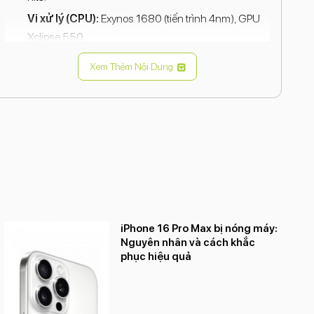
Vi xử lý (CPU):
Exynos 1680 (tiến trình 4nm), GPU
Xclipse 550.
RAM:
12GB LPDDR5X (hỗ trợ RAM Plus mở rộng).
Xem Thêm Nội Dung
Bộ nhớ trong:
256GB.
Camera sau:
Chính 50 MP (có OIS) + Góc siêu
rộng 12 MP + Cận cảnh 5 MP.
Camera trước:
12 MP.
Pin & Sạc:
5000 mAh, sạc nhanh Super Fast
Charging 2.0 - 45W.
Hệ điều hành:
Android 16.
Tính năng khác:
5G, kháng nước/bụi, vân tay dưới
iPhone 16 Pro Max bị nóng máy:
Nguyên nhân và cách khắc
màn hình
phục hiệu quả