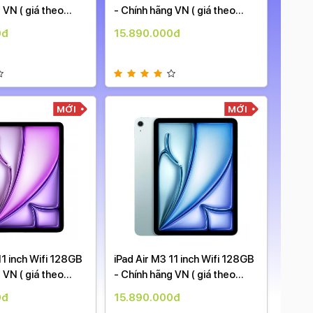
 VN ( giá theo
- Chính hãng VN ( giá theo
New g
ngày )
0đ
15.890.000đ
27.9
MỚI
MỚI
11 inch Wifi 128GB
iPad Air M3 11 inch Wifi 128GB
iPad 
 VN ( giá theo
- Chính hãng VN ( giá theo
Sắp r
ngày )
0đ
15.890.000đ
20.9