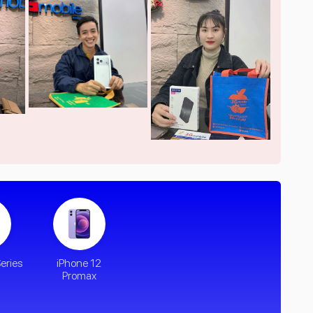
eries
iPhone 12
Promax