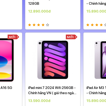
128GB
- Chính hãng
ngày )
12.890.000đ
15.890.00
MỚI
MỚI
d A16 5G
iPad mini 7 2024 Wifi 256GB -
iPad Air M3 
Chính hãng VN ( giá theo ngày
- Chính hãng
)
ngày )
13.590.000đ
15.890.00