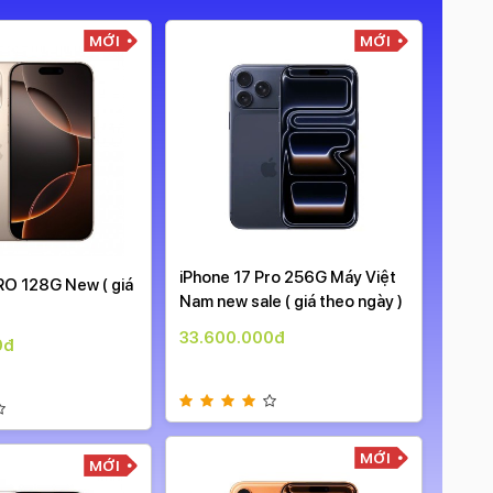
MỚI
MỚI
iPhone 17 Pro 256G Máy Việt
iPhon
RO 128G New ( giá
Nam new sale ( giá theo ngày )
Nam n
33.600.000đ
34.9
0đ
MỚI
MỚI