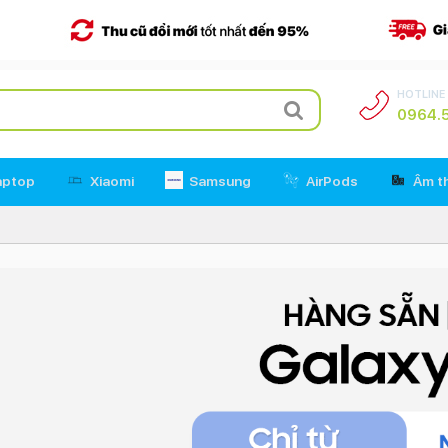
HOTLINE
0964.5
aptop
Xiaomi
Samsung
AirPods
Âm t
Tin Tức