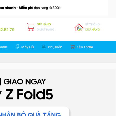
GIỎ HÀNG
HỆ THỐNG
2.52.79
0 MẶT HÀNG
CỬA HÀNG
hanh
Máy Củ
Phụ kiện
Kèo thơm