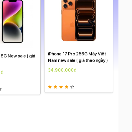
iPhone 17 Pro 256G Máy Việt
17 Pr
28G New sale ( giá
Nam new sale ( giá theo ngày )
sale (
34.900.000đ
36.9
0đ