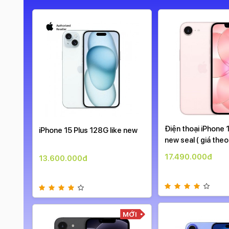
99%
Điện thoại iPhone
iPhone 15 Plus 128G like new
new seal ( giá theo
17.490.000đ
13.600.000đ
99%
MỚI