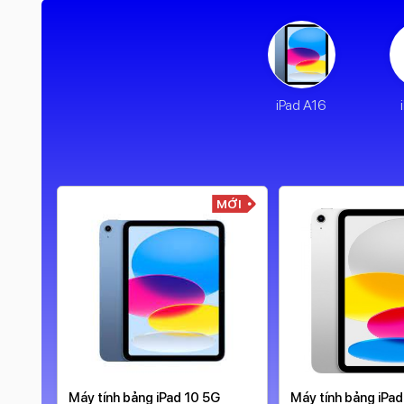
iPad A16
MỚI
MỚI
4 13
Máy tính bảng iPad 10 5G
Máy tính bảng iPa