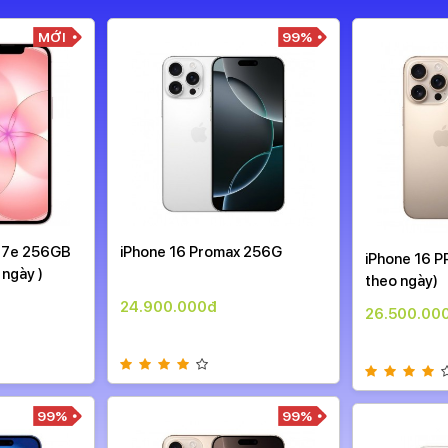
MỚI
99%
 17e 256GB
iPhone 16 Promax 256G
iPhone 16 P
 ngày )
theo ngày)
24.900.000đ
26.500.00
99%
99%