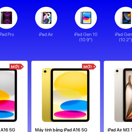
iPad Pro
iPad Air
iPad Gen 10
iPad Ge
(10.9")
(10.2"
MỚI
MỚI
d A16 5G
Máy tính bảng iPad A16 5G
iPad Air M3 