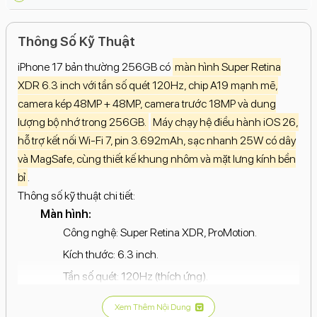
Thông Số Kỹ Thuật
iPhone 17 bản thường 256GB có
màn hình Super Retina
XDR 6.3 inch với tần số quét 120Hz, chip A19 mạnh mẽ,
camera kép 48MP + 48MP, camera trước 18MP và dung
lượng bộ nhớ trong 256GB.
Máy chạy hệ điều hành iOS 26,
hỗ trợ kết nối Wi-Fi 7, pin 3.692mAh, sạc nhanh 25W có dây
và MagSafe, cùng thiết kế khung nhôm và mặt lưng kính bền
bỉ
.
Thông số kỹ thuật chi tiết:
Màn hình:
Công nghệ: Super Retina XDR, ProMotion.
Kích thước: 6.3 inch.
Tần số quét: 120Hz (thích ứng).
Độ sáng tối đa: 3000 nits.
Xem Thêm Nội Dung