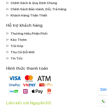
Chính Sách & Quy Định Chung
lần sáng màn hình
Apple Pay
Loa kép
Chính Sách Bảo Hành, Đổi, Trả Hàng
Kháng nước, bụi:
Khách Hàng Thân Thiết
IP68
Ghi âm:
Hỗ trợ khách hàng
Ghi âm mặc địnhGhi âm cuộc gọi
Thương Hiệu Phân Phối
Xem phim:
Kèo Thơm
MP4
AV1
HEVC
Trả Góp
Nghe nhạc:
Thu Cũ Đổi Mới
MP3
FLAC
Apple LosslessAPAC
AAC
Tin Tức
Kết nối
Hình thức thanh toán
Mạng di động:
Hỗ trợ 5G
SIM:
1 Nano SIM & 1 eSIM
Wifi:
Liên kết với Nguyên3G