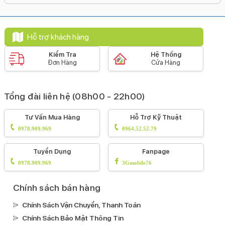
Li-Ion
Hỗ trợ sạc tối đa:
Hỗ trợ khách hàng
40 W
Công nghệ pin:
Kiểm Tra
Hệ Thống
Đơn Hàng
Cửa Hàng
Tiết kiệm pin
Sạc pin nhanh
Sạc ngược qua cáp
Sạc
không dây MagSafe
Sạc không dây
Tổng đài liên hệ (08h00 - 22h00)
Tiện ích
Bảo mật nâng cao:
Tư Vấn Mua Hàng
Hỗ Trợ Kỹ Thuật
Mở khoá khuôn mặt Face ID
0978.909.969
0964.52.52.79
Tính năng đặc biệt:
Tuyển Dụng
Fanpage
Âm thanh Dolby Atmos
Xoá vật thể AIViết AITrung tâm
0978.909.969
3Gmobile76
màn hình (Center Stage)
Phát hiện va chạm (Crash
Detection)
Màn hình luôn hiển thị AOD
Khoanh tròn
Chính sách bán hàng
để tìm kiếm
HDR10+
HDR10
DCI-P3
Công nghệ âm
Chính Sách Vận Chuyển, Thanh Toán
thanh Dolby Digital PlusCông nghệ True ToneCông
Chính Sách Bảo Mật Thông Tin
nghệ HLGCông nghê âm thanh Dolby Digital
Chạm 2