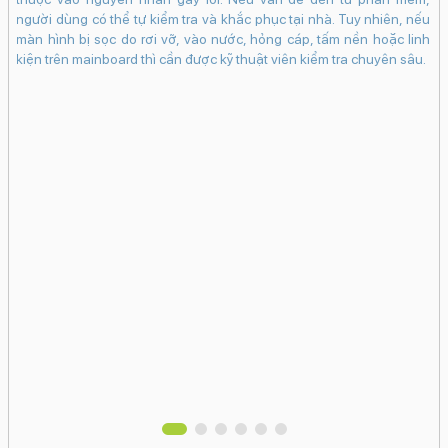
liên tục
Chụp đêm
Chống rung điện tử kỹ thuật số
người dùng có thể tự kiểm tra và khắc phục tại nhà. Tuy nhiên, nếu
(EIS)
CinematicTrueDepthPhotonic Engine
màn hình bị sọc do rơi vỡ, vào nước, hỏng cáp, tấm nền hoặc linh
kiện trên mainboard thì cần được kỹ thuật viên kiểm tra chuyên sâu.
Công nghệ màn hình:
OLED
i
v
Độ phân giải màn hình:
Super Retina XDR (1206 x 2622 Pixels)
iến
iP
ộng
ng
Màn hình rộng:
iện
ch
6.3" - Tần số quét
120 Hz
ên
sạ
Tuy
ho
Độ sáng tối đa:
 mà
ng
3000 nits
iều
si
ng,
3G
Mặt kính cảm ứng:
ông
hư
Kính cường lực Ceramic Shield 2
iểu
tr
mức
Pin & Sạc
 và
Dung lượng pin:
30 giờ
Loại pin: