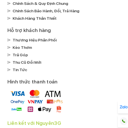
Chính Sách & Quy Định Chung
lần sáng màn hình
Apple Pay
Loa kép
Chính Sách Bảo Hành, Đổi, Trả Hàng
Kháng nước, bụi:
Khách Hàng Thân Thiết
IP68
Ghi âm:
Hỗ trợ khách hàng
Ghi âm mặc địnhGhi âm cuộc gọi
Thương Hiệu Phân Phối
Xem phim:
Kèo Thơm
MP4
AV1
HEVC
Trả Góp
Nghe nhạc:
Thu Cũ Đổi Mới
MP3
FLAC
Apple LosslessAPAC
AAC
Tin Tức
Kết nối
Hình thức thanh toán
Mạng di động:
Hỗ trợ 5G
SIM:
1 Nano SIM & 1 eSIM
Wifi:
Liên kết với Nguyên3G