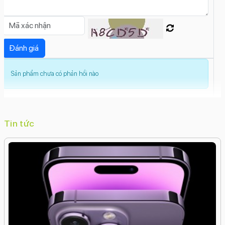
(Time Lapse)
Smart HDR 5
Siêu độ phân giải
Siêu
cận (Macro)
Quay video hiển thị kép
Quay chậm
(Slow Motion)
Live Photos
Gắn thẻ địa lý
(Geotagging)
Góc siêu rộng (Ultrawide)
Dolby
Vision HDR
Deep Fusion
Cinematic
Chụp ảnh liên
Sản phẩm chưa có phản hồi nào
tục
Chống rung điện tử kỹ thuật số (EIS)
Chống
rung quang học (OIS)
Ban đêm (Night Mode)
Chế
độ hành động (Action Mode)
Photonic Engine
Độ phân giải camera trước:
Tin tức
18 MP
Tính năng camera trước:
Smart HDR 5
Xóa phông
Video hiển thị kép
Tự động
lấy nét (AF)
Trôi nhanh thời gian (Time
Lapse)
Retina Flash
Quay video HD
Quay video Full
HD
Quay video 4K
Quay chậm (Slow Motion)
Nhãn
dán (AR Stickers)
Live PhotosDeep FusionChụp ảnh