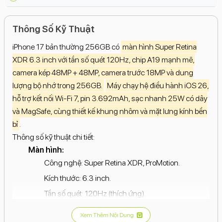
Thông Số Kỹ Thuật
iPhone 17 bản thường 256GB có
màn hình Super Retina
XDR 6.3 inch với tần số quét 120Hz, chip A19 mạnh mẽ,
camera kép 48MP + 48MP, camera trước 18MP và dung
lượng bộ nhớ trong 256GB.
Máy chạy hệ điều hành iOS 26,
hỗ trợ kết nối Wi-Fi 7, pin 3.692mAh, sạc nhanh 25W có dây
và MagSafe, cùng thiết kế khung nhôm và mặt lưng kính bền
bỉ
.
Thông số kỹ thuật chi tiết:
Màn hình:
Công nghệ: Super Retina XDR, ProMotion.
Kích thước: 6.3 inch.
Tần số quét: 120Hz (thích ứng).
Độ sáng tối đa: 3000 nits.
Xem Thêm Nội Dung