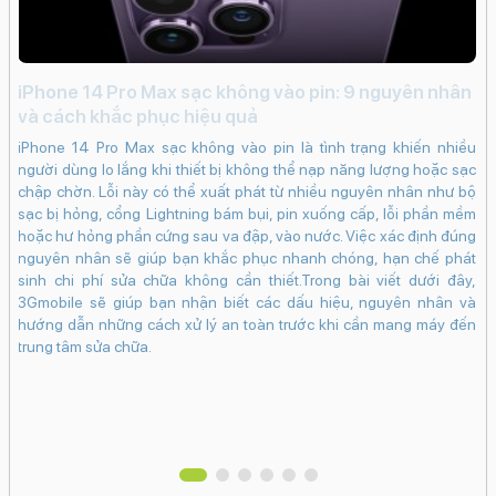
liên tục
Chụp đêm
Chống rung điện tử kỹ thuật số
(EIS)
CinematicTrueDepthPhotonic Engine
Công nghệ màn hình:
iPhone 14 Pro Max sạc không vào pin: 9 nguyên nhân
OLED
Đi
và cách khắc phục hiệu quả
c
Độ phân giải màn hình:
iPhone 14 Pro Max sạc không vào pin là tình trạng khiến nhiều
Super Retina XDR (1206 x 2622 Pixels)
lựa
Đi
người dùng lo lắng khi thiết bị không thể nạp năng lượng hoặc sạc
ếc
kh
Màn hình rộng:
chập chờn. Lỗi này có thể xuất phát từ nhiều nguyên nhân như bộ
 có
tr
sạc bị hỏng, cổng Lightning bám bụi, pin xuống cấp, lỗi phần mềm
6.3" - Tần số quét
120 Hz
e e
nú
hoặc hư hỏng phần cứng sau va đập, vào nước. Việc xác định đúng
iệu
và
Độ sáng tối đa:
nguyên nhân sẽ giúp bạn khắc phục nhanh chóng, hạn chế phát
inh
sinh chi phí sửa chữa không cần thiết.Trong bài viết dưới đây,
3000 nits
giá
3Gmobile sẽ giúp bạn nhận biết các dấu hiệu, nguyên nhân và
tìm
Mặt kính cảm ứng:
hướng dẫn những cách xử lý an toàn trước khi cần mang máy đến
Kính cường lực Ceramic Shield 2
trung tâm sửa chữa.
Pin & Sạc
Dung lượng pin:
30 giờ
Loại pin: