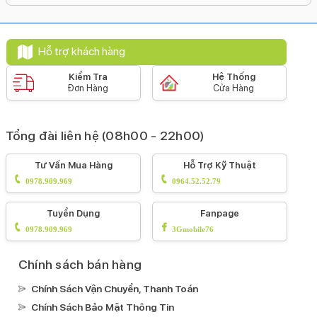
Li-Ion
Hỗ trợ sạc tối đa:
Hỗ trợ khách hàng
40 W
Công nghệ pin:
Kiểm Tra
Hệ Thống
Đơn Hàng
Cửa Hàng
Tiết kiệm pin
Sạc pin nhanh
Sạc ngược qua cáp
Sạc
không dây MagSafe
Sạc không dây
Tổng đài liên hệ (08h00 - 22h00)
Tiện ích
Bảo mật nâng cao:
Tư Vấn Mua Hàng
Hỗ Trợ Kỹ Thuật
Mở khoá khuôn mặt Face ID
0978.909.969
0964.52.52.79
Tính năng đặc biệt:
Tuyển Dụng
Fanpage
Âm thanh Dolby Atmos
Xoá vật thể AIViết AITrung tâm
0978.909.969
3Gmobile76
màn hình (Center Stage)
Phát hiện va chạm (Crash
Detection)
Màn hình luôn hiển thị AOD
Khoanh tròn
Chính sách bán hàng
để tìm kiếm
HDR10+
HDR10
DCI-P3
Công nghệ âm
Chính Sách Vận Chuyển, Thanh Toán
thanh Dolby Digital PlusCông nghệ True ToneCông
Chính Sách Bảo Mật Thông Tin
nghệ HLGCông nghê âm thanh Dolby Digital
Chạm 2