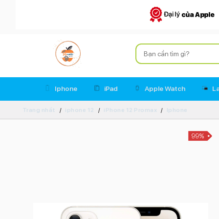
Iphone
iPad
Apple Watch
L
Trang nhất
iphone 12
iPhone 12 Promax
Iphone
99%