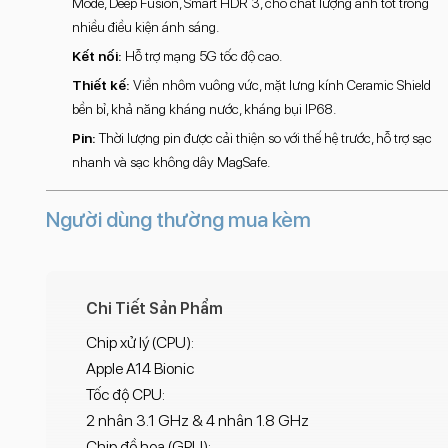
Mode, Deep Fusion, Smart HDR 3, cho chất lượng ảnh tốt trong
nhiều điều kiện ánh sáng.
Kết nối:
Hỗ trợ mạng 5G tốc độ cao.
Thiết kế:
Viền nhôm vuông vức, mặt lưng kính Ceramic Shield
bền bỉ, khả năng kháng nước, kháng bụi IP68.
Pin:
Thời lượng pin được cải thiện so với thế hệ trước, hỗ trợ sạc
nhanh và sạc không dây MagSafe.
Người dùng thường mua kèm
Chi Tiết Sản Phẩm
Chip xử lý (CPU):
Apple A14 Bionic
Tốc độ CPU:
2 nhân 3.1 GHz & 4 nhân 1.8 GHz
Chip đồ họa (GPU):