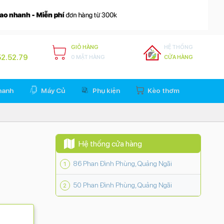
GIỎ HÀNG
HỆ THỐNG
2.52.79
0 MẶT HÀNG
CỬA HÀNG
hanh
Máy Củ
Phụ kiện
Kèo thơm
Hệ thống cửa hàng
86 Phan Đình Phùng, Quảng Ngãi
50 Phan Đình Phùng, Quảng Ngãi