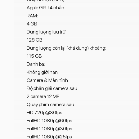
Apple GPU 4 nhân
RAM:
4 GB
Dung lượng lưu trữ:
128 GB
Dung lượng còn lại (khả dụng) khoảng:
115 GB
Danh bạ:
Không giới hạn
Camera & Màn hình
Độ phân giải camera sau:
2 camera 12 MP
Quay phim camera sau:
HD 720p@30fps
FullHD 1080p@60fps
FullHD 1080p@30fps
FullHD 1080p@25fps