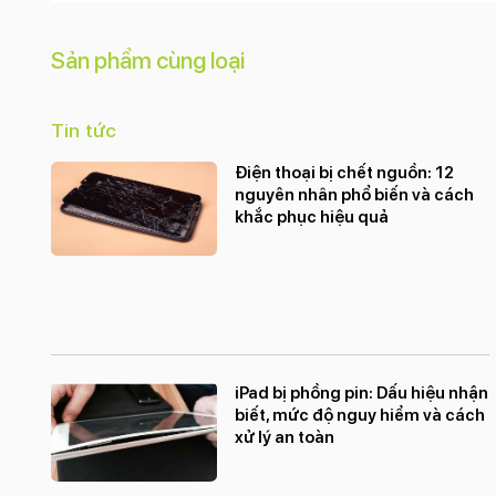
Live Photos
Góc siêu rộng (Ultrawide)
Sản phẩm cùng loại
Deep Fusion
Chống rung quang học (OIS)
Tin tức
Chế độ chân dung
Bộ lọc màu
Điện thoại bị chết nguồn: 12
Ban đêm (Night Mode)
nguyên nhân phổ biến và cách
Độ phân giải camera trước:
khắc phục hiệu quả
12 MP
Tính năng camera trước:
Xóa phông
Trôi nhanh thời gian (Time Lapse)
Smart HDR 3
Retina Flash
iPad bị phồng pin: Dấu hiệu nhận
biết, mức độ nguy hiểm và cách
Quay video HD
xử lý an toàn
Quay video Full HD
Quay video 4K