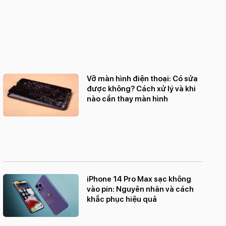
Khác:
Hệ điều hành: iOS 17
Kháng nước, bụi: IP68
Hỗ trợ: Face ID, Apple Pay
Vỡ màn hình điện thoại: Có sửa
được không? Cách xử lý và khi
nào cần thay màn hình
iPhone 14 Pro Max sạc không
vào pin: Nguyên nhân và cách
khắc phục hiệu quả