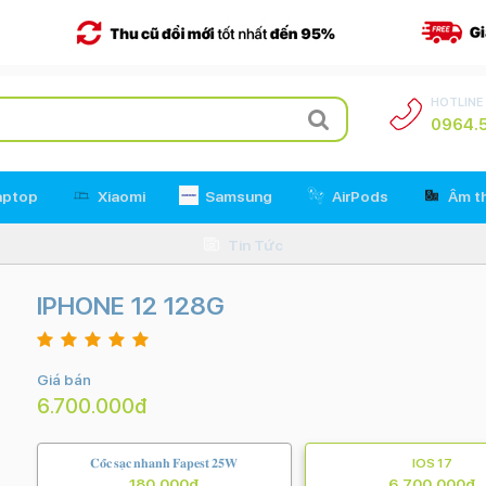
HOTLINE
0964.5
aptop
Xiaomi
Samsung
AirPods
Âm t
Tin Tức
IPHONE 12 128G
Giá bán
6.700.000đ
𝐂𝐨̂́𝐜 𝐬𝐚̣𝐜 𝐧𝐡𝐚𝐧𝐡 𝐅𝐚𝐩𝐞𝐬𝐭 𝟐𝟓𝐖
IOS 17
180.000đ
6.700.000đ