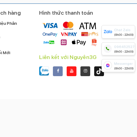
ách hàng
Hình thức thanh toán
iệu Phân
Chat Zalo
(8h00 - 22h00)
m
0964525279
(8h00 - 22h00)
i Mới
Liên kết với Nguyên3G
Messenger
(8h00 - 22h00)