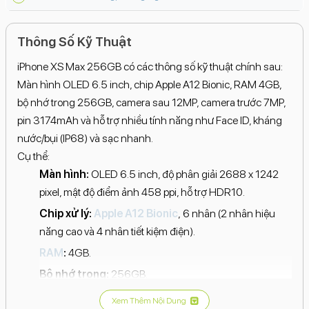
Thông Số Kỹ Thuật
iPhone XS Max 256GB có các thông số kỹ thuật chính sau:
Màn hình OLED 6.5 inch, chip Apple A12 Bionic, RAM 4GB,
bộ nhớ trong 256GB, camera sau 12MP, camera trước 7MP,
pin 3174mAh và hỗ trợ nhiều tính năng như Face ID, kháng
nước/bụi (IP68) và sạc nhanh.
Cụ thể:
Màn hình:
OLED 6.5 inch, độ phân giải 2688 x 1242
pixel, mật độ điểm ảnh 458 ppi, hỗ trợ HDR10.
Chip xử lý:
Apple A12 Bionic
, 6 nhân (2 nhân hiệu
năng cao và 4 nhân tiết kiệm điện).
RAM
:
4GB.
Bộ nhớ trong:
256GB.
Camera sau:
12MP, hỗ trợ chụp ảnh xóa phông, quay
Xem Thêm Nội Dung