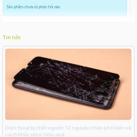
dẫn.
Sản phẩm chưa có phản hồi nào
Tin tức
i
Điện thoại bị chết nguồn: 12 nguyên nhân phổ biến và
c
cách khắc phục hiệu quả