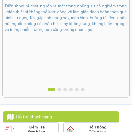
iến
iP
Điện thoại bị chết nguồn là một trong những sự cố nghiêm trọng
ạng
kh
khiến thiết bị không thể khởi động và làm gián đoạn hoàn toàn quá
ng
dụ
trình sử dụng. Khi gặp tình trạng này, màn hình thường tối đen, nhấn
khi
bấ
nút nguồn không có phản hồi, máy không rung, không hiển thị logo
in.
dụ
và trong nhiều trường hợp cũng không nhận sạc.
bám
ch
 có
cá
 sẽ
Ma
hân
tr
vào
Hỗ trợ khách hàng
Kiểm Tra
Hệ Thống
Đơn Hàng
Cửa Hàng