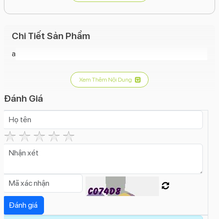
video 4K 60fps, chống rung quang học.
Camera trước:
7MP, hỗ trợ chụp ảnh xóa phông, quay
video Full HD.
Chi Tiết Sản Phẩm
Pin:
3174mAh, hỗ trợ sạc nhanh 15W và sạc không
a
dây.
Hệ điều hành:
iOS 12 (có thể nâng cấp lên các phiên
Xem Thêm Nội Dung
bản iOS mới hơn).
Đánh Giá
Tính năng:
Face ID, kháng nước/bụi (IP68), sạc nhanh,
Apple Pay.
Kích thước và trọng lượng:
157.5 x 77.4 x 7.7 mm,
208g.
Màu sắc:
Có các màu như Vàng, Bạc, Xám không
gian.
iPhone XS Max 256GB là một chiếc điện thoại cao cấp với
màn hình lớn, cấu hình mạnh mẽ và nhiều tính năng hấp